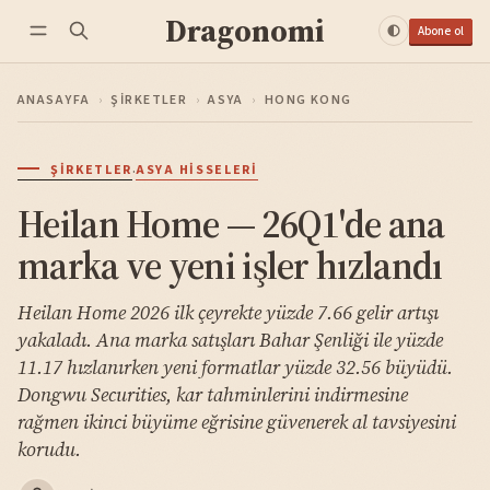
Dragonomi
Abone ol
ANASAYFA
›
ŞIRKETLER
›
ASYA
›
HONG KONG
·
ŞIRKETLER
ASYA HISSELERI
Heilan Home — 26Q1'de ana
marka ve yeni işler hızlandı
Heilan Home 2026 ilk çeyrekte yüzde 7.66 gelir artışı
yakaladı. Ana marka satışları Bahar Şenliği ile yüzde
11.17 hızlanırken yeni formatlar yüzde 32.56 büyüdü.
Dongwu Securities, kar tahminlerini indirmesine
rağmen ikinci büyüme eğrisine güvenerek al tavsiyesini
korudu.