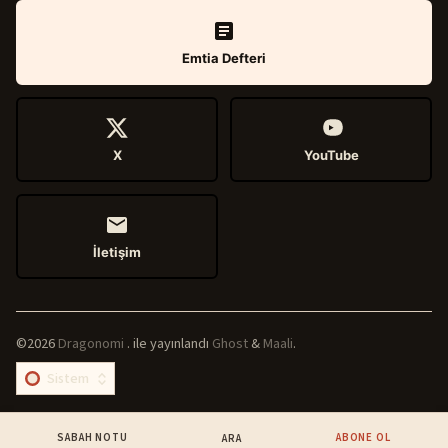
Emtia Defteri
X
YouTube
İletişim
©2026
Dragonomi
.
ile yayınlandı
Ghost
&
Maali
.
SABAH NOTU
ABONE OL
ARA