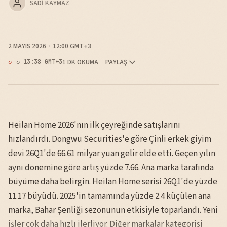
SADI KAYMAZ
2 MAYIS 2026
12:00 GMT+3
1 DK OKUMA
PAYLAŞ
↻ 13:38 GMT+3
Heilan Home 2026'nın ilk çeyreğinde satışlarını
hızlandırdı. Dongwu Securities'e göre Çinli erkek giyim
devi 26Q1'de 66.61 milyar yuan gelir elde etti. Geçen yılın
aynı dönemine göre artış yüzde 7.66. Ana marka tarafında
büyüme daha belirgin. Heilan Home serisi 26Q1'de yüzde
11.17 büyüdü. 2025'in tamamında yüzde 2.4 küçülen ana
marka, Bahar Şenliği sezonunun etkisiyle toparlandı. Yeni
işler çok daha hızlı ilerliyor. Diğer markalar kategorisi