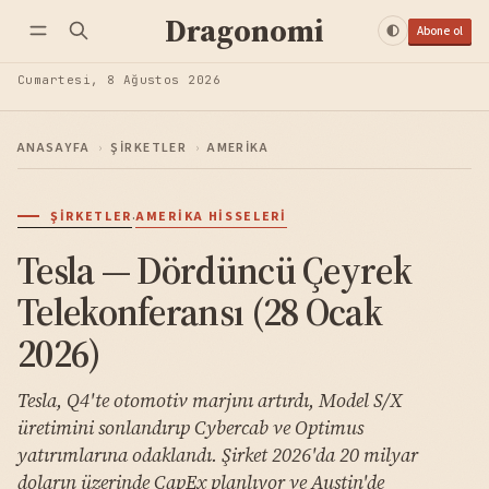
Dragonomi
Abone ol
Cumartesi, 8 Ağustos 2026
ANASAYFA
›
ŞIRKETLER
›
AMERIKA
·
ŞIRKETLER
AMERIKA HISSELERI
Tesla — Dördüncü Çeyrek
Telekonferansı (28 Ocak
2026)
Tesla, Q4'te otomotiv marjını artırdı, Model S/X
üretimini sonlandırıp Cybercab ve Optimus
yatırımlarına odaklandı. Şirket 2026'da 20 milyar
doların üzerinde CapEx planlıyor ve Austin'de