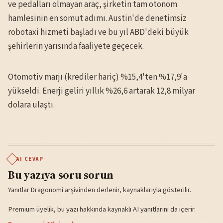
ve pedalları olmayan araç, şirketin tam otonom
hamlesinin en somut adımı. Austin'de denetimsiz
robotaxi hizmeti başladı ve bu yıl ABD'deki büyük
şehirlerin yarısında faaliyete geçecek.
Otomotiv marjı (krediler hariç) %15,4'ten %17,9'a
yükseldi. Enerji geliri yıllık %26,6 artarak 12,8 milyar
dolara ulaştı.
AI CEVAP
Bu yazıya soru sorun
Yanıtlar Dragonomi arşivinden derlenir, kaynaklarıyla gösterilir.
Premium üyelik, bu yazı hakkında kaynaklı AI yanıtlarını da içerir.