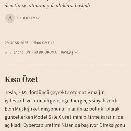
denetimsiz otonom yolculuklara başladı.
SADI KAYMAZ
29 OCAK 2026
15:00 GMT+3
3 DK OKUMA
PAYLAŞ
↻ 14:46 GMT+3
Kısa Özet
Tesla, 2025 dördüncü çeyrekte otomotiv marjını
iyileştirdi ve otonom geleceğe tam geçiş sinyali verdi.
Elon Musk şirket misyonunu "inanılmaz bolluk" olarak
güncellerken Model S ile X üretimini bitirme kararını da
açıkladı. Cybercab üretimi Nisan'da başlıyor. Direksiyonu