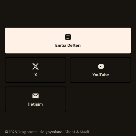
Emtia Defteri
X
YouTube
İletişim
©2026
Dragonomi
.
ile yayınlandı
Ghost
&
Maali
.