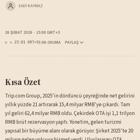
SADI KAYMAZ
26 ŞUBAT 2026
15:00 GMT+3
5 DK OKUMA
PAYLAŞ
↻ 23:01 GMT+3
Kısa Özet
Trip.com Group, 2025'in dördüncü çeyreğinde net gelirini
yıllık yüzde 21 artırarak 15,4 milyar RMB'ye çıkardı. Tam
yıl geliri 62,4 milyar RMB oldu. Çekirdek OTA işi 1,1 trilyon
RMB brüt rezervasyon yaptı. Yönetim, gelen turizmi
yapısal bir büyüme alanı olarak görüyor. Şirket 2025'te 20
milyon gelen yolcuya hizmet verdi. Uluslararası OTA