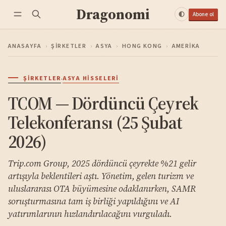
Dragonomi
Abone ol
ANASAYFA
›
ŞIRKETLER
›
ASYA
›
HONG KONG
›
AMERIKA
·
ŞIRKETLER
ASYA HISSELERI
TCOM — Dördüncü Çeyrek
Telekonferansı (25 Şubat
2026)
Trip.com Group, 2025 dördüncü çeyrekte %21 gelir
artışıyla beklentileri aştı. Yönetim, gelen turizm ve
uluslararası OTA büyümesine odaklanırken, SAMR
soruşturmasına tam iş birliği yapıldığını ve AI
yatırımlarının hızlandırılacağını vurguladı.