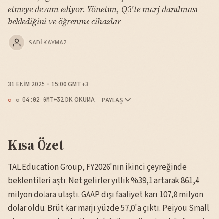
etmeye devam ediyor. Yönetim, Q3'te marj daralması
beklediğini ve öğrenme cihazlar
SADI KAYMAZ
31 EKIM 2025
15:00 GMT+3
2 DK OKUMA
PAYLAŞ
↻ 04:02 GMT+3
Kısa Özet
TAL Education Group, FY2026'nın ikinci çeyreğinde
beklentileri aştı. Net gelirler yıllık %39,1 artarak 861,4
milyon dolara ulaştı. GAAP dışı faaliyet karı 107,8 milyon
dolar oldu. Brüt kar marjı yüzde 57,0'a çıktı. Peiyou Small