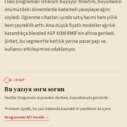
Class programları istikrarlı büyüyor. Yönetim, büyümenin
önümüzdeki dönemlerde kademeli yavaşlayacağını
söyledi. Öğrenme cihazları işinde satış hacmi hem yıllık
hem çeyreklik arttı. Ama düşük fiyatlı modeller ağırlık
kazandıkça blended ASP 4.000 RMB'nin altına geriledi.
Şirket, bu segmentte karlılık yerine pazar payı ve
kullanıcı etkileşimine odaklanıyor.
AI CEVAP
Bu yazıya soru sorun
Yanıtlar Dragonomi arşivinden derlenir, kaynaklarıyla gösterilir.
Premium üyelik, bu yazı hakkında kaynaklı AI yanıtlarını da içerir.
Dragonomi AI'ı incele →