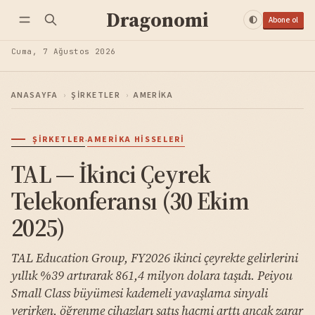
Dragonomi
Abone ol
Cuma, 7 Ağustos 2026
ANASAYFA
›
ŞIRKETLER
›
AMERIKA
·
ŞIRKETLER
AMERIKA HISSELERI
TAL — İkinci Çeyrek
Telekonferansı (30 Ekim
2025)
TAL Education Group, FY2026 ikinci çeyrekte gelirlerini
yıllık %39 artırarak 861,4 milyon dolara taşıdı. Peiyou
Small Class büyümesi kademeli yavaşlama sinyali
verirken, öğrenme cihazları satış hacmi arttı ancak zarar