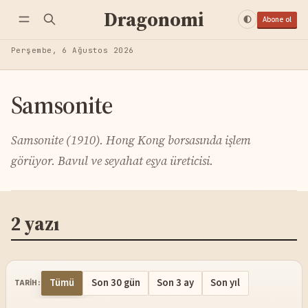
Dragonomi
Abone ol
Perşembe, 6 Ağustos 2026
Samsonite
Samsonite (1910). Hong Kong borsasında işlem
görüyor. Bavul ve seyahat eşya üreticisi.
2 yazı
Tümü
Son 30 gün
Son 3 ay
Son yıl
TARIH: