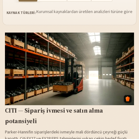
Kurumsal kaynaklardan üretilen analizleri türüne göre sü
KAYNAK TÜRLERI:
CITI — Sipariş ivmesi ve satın alma
potansiyeli
Parker-Hannifin siparişlerdeki ivmeyle mali dördüncü çeyreği güçlü
kapattı. Citi FY27 ve FY28 EPS tahminlerini yukarı çekip hedef fiyatı