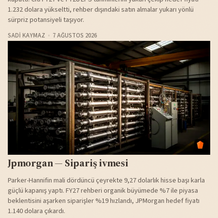
1.232 dolara yükseltti, rehber dışındaki satın almalar yukarı yönlü
sürpriz potansiyeli taşıyor.
SADI KAYMAZ
7 AĞUSTOS 2026
Jpmorgan — Sipariş ivmesi
Parker-Hannifin mali dördüncü çeyrekte 9,27 dolarlık hisse başı karla
güçlü kapanış yaptı. FY27 rehberi organik büyümede %7 ile piyasa
beklentisini aşarken siparişler %19 hızlandı, JPMorgan hedef fiyatı
1.140 dolara çıkardı.