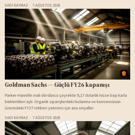
SADI KAYMAZ
7 AĞUSTOS 2026
Goldman Sachs — Güçlü FY26 kapanışı
Parker-Hannifin mali dördüncü çeyrekte 9,27 dolarlık hisse başı karla
beklentileri aştı. Organik siparişlerdeki hızlanma ve konsensüsün
üzerindeki FY27 rehberi yatırımcı için ana sinyaller.
SADI KAYMAZ
7 AĞUSTOS 2026