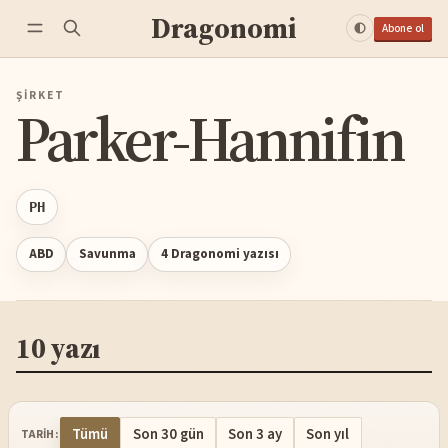
Dragonomi
Abone ol
ŞIRKET
Parker-Hannifin
PH
ABD
Savunma
4 Dragonomi yazısı
10 yazı
Tümü
Son 30 gün
Son 3 ay
Son yıl
TARIH: