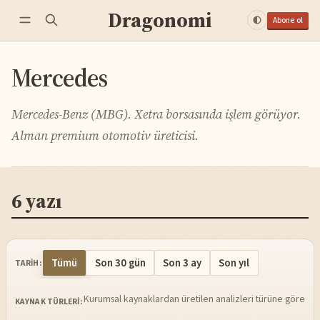
Dragonomi
Abone ol
Mercedes
Mercedes-Benz (MBG). Xetra borsasında işlem görüyor.
Alman premium otomotiv üreticisi.
6 yazı
Tümü
Son 30 gün
Son 3 ay
Son yıl
TARIH:
Kurumsal kaynaklardan üretilen analizleri türüne göre sü
KAYNAK TÜRLERI: