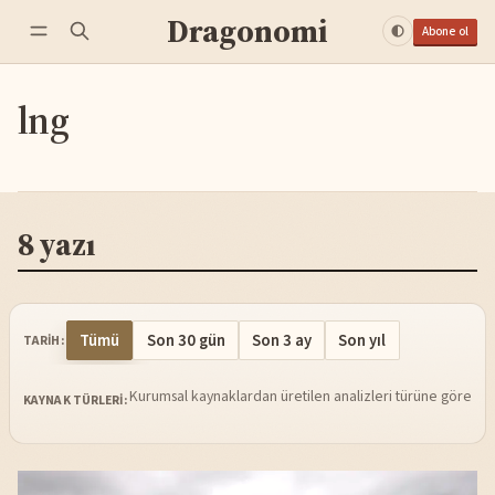
Dragonomi
Abone ol
lng
8 yazı
Tümü
Son 30 gün
Son 3 ay
Son yıl
TARIH:
Kurumsal kaynaklardan üretilen analizleri türüne göre sü
KAYNAK TÜRLERI: