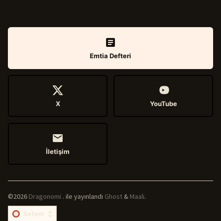
Emtia Defteri
X
YouTube
İletişim
©2026
Dragonomi
.
ile yayınlandı
Ghost
&
Maali
.