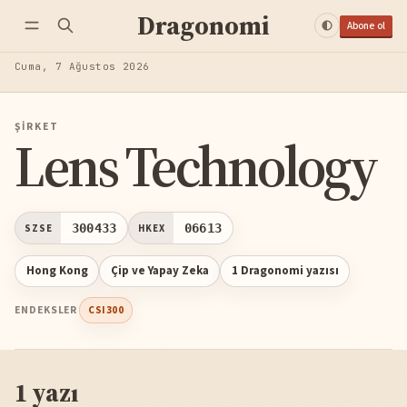
Dragonomi
Abone ol
Cuma, 7 Ağustos 2026
ŞIRKET
Lens Technology
300433
06613
SZSE
HKEX
Hong Kong
Çip ve Yapay Zeka
1 Dragonomi yazısı
ENDEKSLER
CSI300
1 yazı