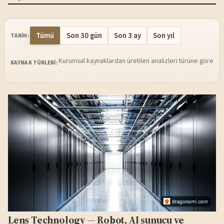
Tümü
Son 30 gün
Son 3 ay
Son yıl
TARIH:
Kurumsal kaynaklardan üretilen analizleri türüne göre sü
KAYNAK TÜRLERI:
Lens Technology — Robot, AI sunucu ve