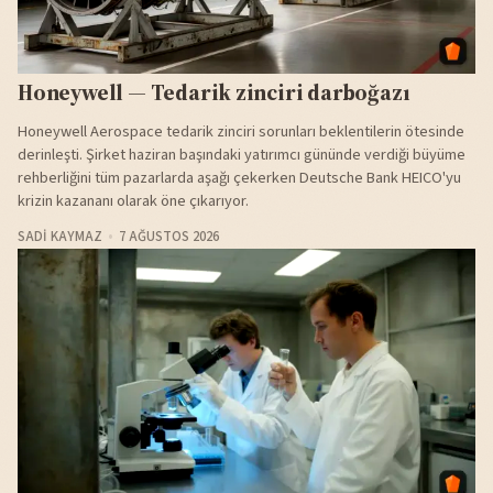
Honeywell — Tedarik zinciri darboğazı
Honeywell Aerospace tedarik zinciri sorunları beklentilerin ötesinde
derinleşti. Şirket haziran başındaki yatırımcı gününde verdiği büyüme
rehberliğini tüm pazarlarda aşağı çekerken Deutsche Bank HEICO'yu
krizin kazananı olarak öne çıkarıyor.
SADI KAYMAZ
7 AĞUSTOS 2026