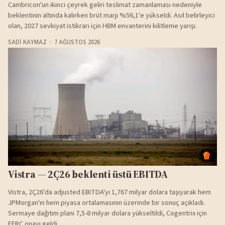
Cambricon'un ikinci çeyrek geliri teslimat zamanlaması nedeniyle
beklentinin altında kalırken brüt marjı %56,1'e yükseldi. Asıl belirleyici
olan, 2027 sevkiyat istikrarı için HBM envanterini kilitleme yarışı.
SADI KAYMAZ
7 AĞUSTOS 2026
Vistra — 2Ç26 beklenti üstü EBITDA
Vistra, 2Ç26'da adjusted EBITDA'yı 1,767 milyar dolara taşıyarak hem
JPMorgan'ın hem piyasa ortalamasının üzerinde bir sonuç açıkladı.
Sermaye dağıtım planı 7,5-8 milyar dolara yükseltildi, Cogentrix için
FERC onayı geldi.