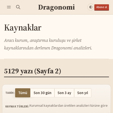
Dragonomi
Abone ol
Kaynaklar
Aracı kurum, araştırma kuruluşu ve şirket
kaynaklarından derlenen Dragonomi analizleri.
5129 yazı
(Sayfa 2)
Tümü
Son 30 gün
Son 3 ay
Son yıl
TARIH:
Kurumsal kaynaklardan üretilen analizleri türüne göre sü
KAYNAK TÜRLERI: