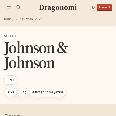
Dragonomi
Abone ol
Cuma, 7 Ağustos 2026
ŞIRKET
Johnson &
Johnson
JNJ
ABD
İlaç
4 Dragonomi yazısı