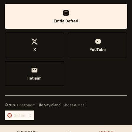
Emtia Defteri
X
YouTube
İletişim
©2026
Dragonomi
.
ile yayınlandı
Ghost
&
Maali
.