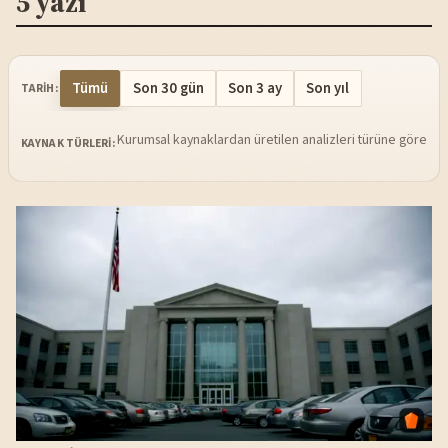
5 yazı
Tümü
Son 30 gün
Son 3 ay
Son yıl
TARIH:
Kurumsal kaynaklardan üretilen analizleri türüne göre sü
KAYNAK TÜRLERI: