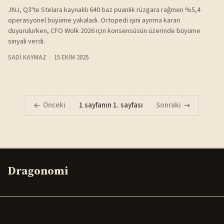
JNJ, Q3'te Stelara kaynaklı 640 baz puanlık rüzgara rağmen %5,4
operasyonel büyüme yakaladı. Ortopedi işini ayırma kararı
duyurulurken, CFO Wolk 2026 için konsensüsün üzerinde büyüme
sinyali verdi.
SADI KAYMAZ
15 EKIM 2025
Önceki
1 sayfanın 1. sayfası
Sonraki
Dragonomi