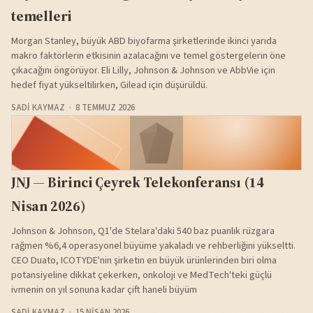
temelleri
Morgan Stanley, büyük ABD biyofarma şirketlerinde ikinci yarıda
makro faktörlerin etkisinin azalacağını ve temel göstergelerin öne
çıkacağını öngörüyor. Eli Lilly, Johnson & Johnson ve AbbVie için
hedef fiyat yükseltilirken, Gilead için düşürüldü.
SADI KAYMAZ
8 TEMMUZ 2026
JNJ — Birinci Çeyrek Telekonferansı (14
Nisan 2026)
Johnson & Johnson, Q1'de Stelara'daki 540 baz puanlık rüzgara
rağmen %6,4 operasyonel büyüme yakaladı ve rehberliğini yükseltti.
CEO Duato, ICOTYDE'nin şirketin en büyük ürünlerinden biri olma
potansiyeline dikkat çekerken, onkoloji ve MedTech'teki güçlü
ivmenin on yıl sonuna kadar çift haneli büyüm
SADI KAYMAZ
15 NISAN 2026