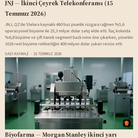
JNJ — İkinci Çeyrek Telekonferansı (15
Temmuz 2026)
JNJ, Q2'de Stelara kaynaklı 460 baz puanlık rüzgara rağmen %5,6
operasyonel büyüme ile 25,3 milyar dolar satış elde etti. İlaç kolunda
%6,8 büyüme ve çift haneli segment bazlı ivme öne çıkarken, yönetim
2026 reel büyüme rehberliğini 400 milyon dolar yukarı revize etti.
SADI KAYMAZ
16 TEMMUZ 2026
Biyofarma — Morgan Stanley ikinci yarı