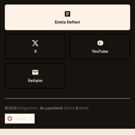
Emtia Defteri
X
YouTube
İletişim
©2026
Dragonomi
.
ile yayınlandı
Ghost
&
Maali
.