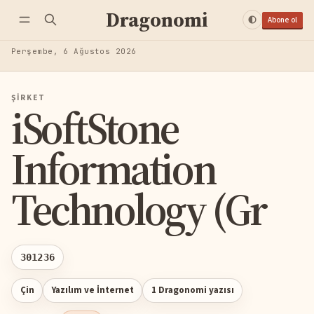
Dragonomi
Abone ol
Perşembe, 6 Ağustos 2026
ŞIRKET
iSoftStone
Information
Technology (Gr
301236
Çin
Yazılım ve İnternet
1 Dragonomi yazısı