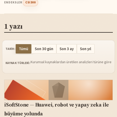
ENDEKSLER
CSI300
1 yazı
Tümü
Son 30 gün
Son 3 ay
Son yıl
TARIH:
Kurumsal kaynaklardan üretilen analizleri türüne göre sü
KAYNAK TÜRLERI:
iSoftStone — Huawei, robot ve yapay zeka ile
büyüme yolunda