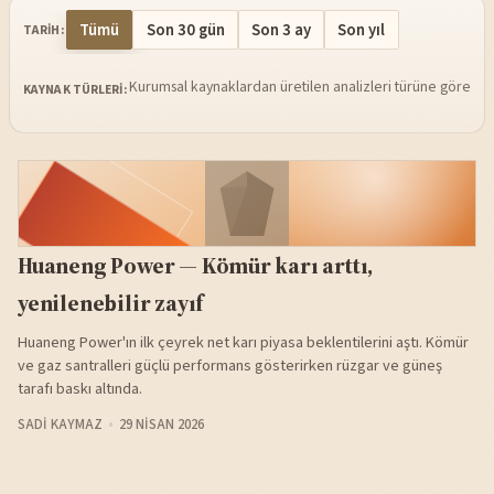
Tümü
Son 30 gün
Son 3 ay
Son yıl
TARIH:
Kurumsal kaynaklardan üretilen analizleri türüne göre sü
KAYNAK TÜRLERI:
Huaneng Power — Kömür karı arttı,
yenilenebilir zayıf
Huaneng Power'ın ilk çeyrek net karı piyasa beklentilerini aştı. Kömür
ve gaz santralleri güçlü performans gösterirken rüzgar ve güneş
tarafı baskı altında.
SADI KAYMAZ
29 NISAN 2026