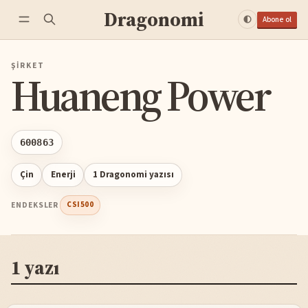
Dragonomi
Abone ol
ŞIRKET
Huaneng Power
600863
Çin
Enerji
1 Dragonomi yazısı
ENDEKSLER
CSI500
1 yazı