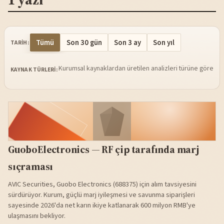
Tümü
Son 30 gün
Son 3 ay
Son yıl
TARIH:
Kurumsal kaynaklardan üretilen analizleri türüne göre sü
KAYNAK TÜRLERI:
GuoboElectronics — RF çip tarafında marj
sıçraması
AVIC Securities, Guobo Electronics (688375) için alım tavsiyesini
sürdürüyor. Kurum, güçlü marj iyileşmesi ve savunma siparişleri
sayesinde 2026'da net karın ikiye katlanarak 600 milyon RMB'ye
ulaşmasını bekliyor.