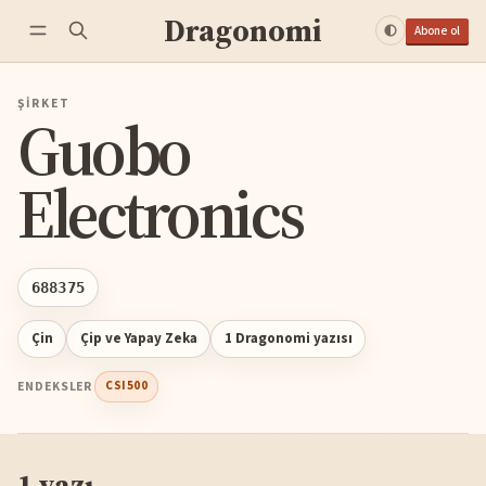
Dragonomi
Abone ol
ŞIRKET
Guobo
Electronics
688375
Çin
Çip ve Yapay Zeka
1 Dragonomi yazısı
ENDEKSLER
CSI500
1 yazı