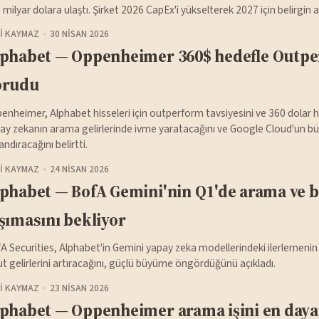
 milyar dolara ulaştı. Şirket 2026 CapEx'i yükselterek 2027 için belirgin art
I KAYMAZ
30 NISAN 2026
lphabet — Oppenheimer 360$ hedefle Outp
orudu
enheimer, Alphabet hisseleri için outperform tavsiyesini ve 360 dolar h
ay zekanın arama gelirlerinde ivme yaratacağını ve Google Cloud'un b
andıracağını belirtti.
I KAYMAZ
24 NISAN 2026
phabet — BofA Gemini'nin Q1'de arama ve b
şımasını bekliyor
A Securities, Alphabet'in Gemini yapay zeka modellerindeki ilerlemenin
ut gelirlerini artıracağını, güçlü büyüme öngördüğünü açıkladı.
I KAYMAZ
23 NISAN 2026
phabet — Oppenheimer arama işini en daya