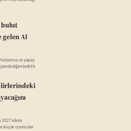
 bulut
 gelen AI
i hızlanma ve yapay
dirdiğini belirtti.
lirlerindeki
ıyacağını
 2027 kârını
ile küçük oyuncular