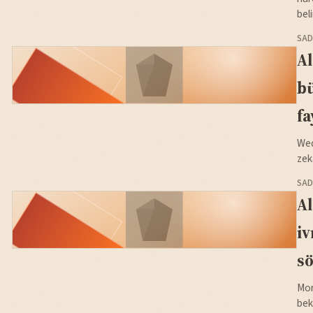
beli
SAD
Al
bü
fa
Wed
zek
SAD
Al
iv
sö
Mor
bek