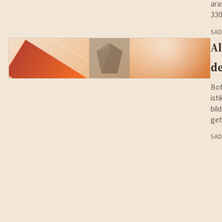
ara
330
SAD
Al
de
Bof
ist
bil
get
SAD