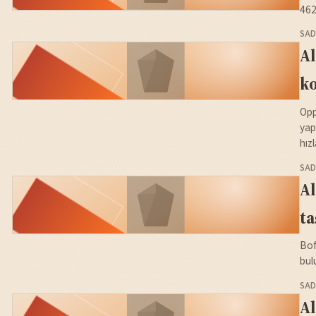
462
SAD
A
k
Opp
yap
hızl
SAD
Al
ta
Bof
bul
SAD
Al