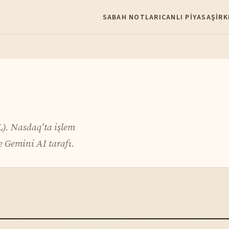
SABAH NOTLARI
CANLI PIYASA
ŞIRK
L). Nasdaq'ta işlem
 Gemini AI tarafı.