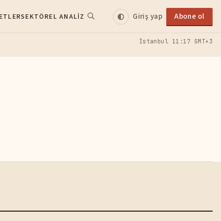
Giriş yap
Abone ol
ETLER
SEKTÖREL ANALIZ
İstanbul
11:17 GMT+3