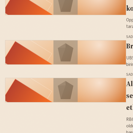
ko
Opp
tar
SAD
Br
UBS
bir
SAD
Al
se
et
RBC
old
har