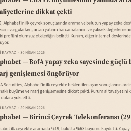
liyetlerine dikkat çekti
, Alphabet'in ilk çeyrek sonuçlarında arama ve bulutun yapay zeka deste
kısını vurgularken, artan yatırım harcamalarının ve yüksek değerlemenin
iri profilini olumsuz etkilediğini belirtti. Kurum, diğer internet devlerinde 
üyor.
I KAYMAZ
30 NISAN 2026
phabet — BofA yapay zeka sayesinde güçlü
rj genişlemesi öngörüyor
A Securities, Alphabet'in ilk çeyrekte beklentileri aşan sonuçlarının ar
naklı büyüme ve marj genişlemesine dikkat çekti. Kurum al tavsiyesini k
 dolara yükseltti.
I KAYMAZ
30 NISAN 2026
phabet — Birinci Çeyrek Telekonferansı (29
habet ilk çeyrekte aramada %19, bulutta %63 büyüme kaydetti. Yapay ze