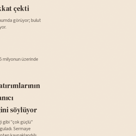
kkat çekti
onumda görüyor; bulut
yor.
 5 milyonun üzerinde
atırımlarının
anıcı
ini söylüyor
i gibi "çok güçlü"
rguladı. Sermaye
lepten kaynaklandığı