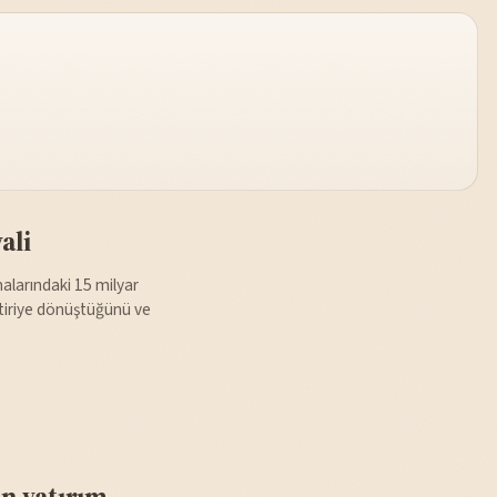
ali
malarındaki 15 milyar
 getiriye dönüştüğünü ve
n yatırım