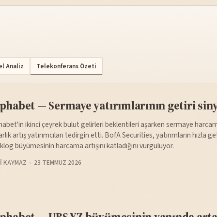
l Analiz
Telekonferans Özeti
phabet — Sermaye yatırımlarının getiri siny
habet'in ikinci çeyrek bulut gelirleri beklentileri aşarken sermaye harca
arlık artış yatırımcıları tedirgin etti. BofA Securities, yatırımların hızla
klog büyümesinin harcama artışını katladığını vurguluyor.
I KAYMAZ
23 TEMMUZ 2026
phabet — UBS YZ büyümesinin yanında arta