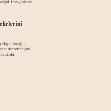
weight' tavsiyesini ve
lirlerini
ıklayabileceğini,
sini desteklediğini
anlaşmalar