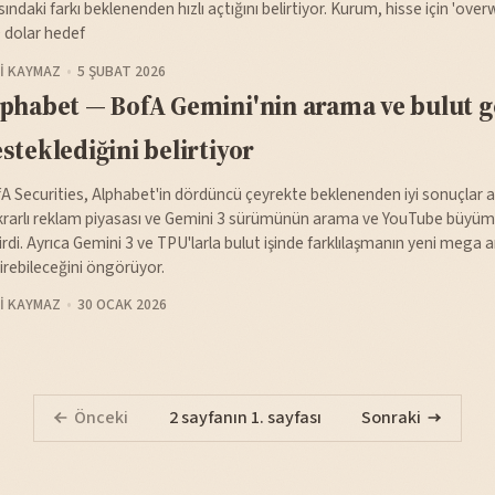
sındaki farkı beklenenden hızlı açtığını belirtiyor. Kurum, hisse için 'over
 dolar hedef
I KAYMAZ
5 ŞUBAT 2026
phabet — BofA Gemini'nin arama ve bulut ge
steklediğini belirtiyor
A Securities, Alphabet'in dördüncü çeyrekte beklenenden iyi sonuçlar aç
ikrarlı reklam piyasası ve Gemini 3 sürümünün arama ve YouTube büyüme
dirdi. Ayrıca Gemini 3 ve TPU'larla bulut işinde farklılaşmanın yeni mega 
irebileceğini öngörüyor.
I KAYMAZ
30 OCAK 2026
Önceki
2 sayfanın 1. sayfası
Sonraki