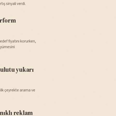
ış sinyali verdi.
erform
edef fiyatını korurken,
üyümesini
ulutu yukarı
 ilk çeyrekte arama ve
nıklı reklam