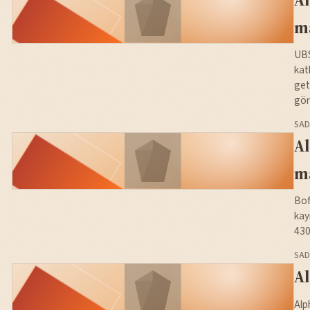
ma
UBS
kat
get
gör
SAD
Al
ma
Bof
kay
430
SAD
Al
Alp