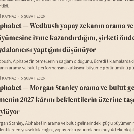
rtildi.
I KAYMAZ
5 ŞUBAT 2026
phabet — Wedbush yapay zekanın arama ve
yümesine ivme kazandırdığını, şirketi önde
ydalanıcısı yaptığını düşünüyor
bush, Alphabet'in temellerinin sağlam olduğunu, ücretli tıklamalardak
anın arama ve bulut performansına katkısının büyüme görünümünü güçlen
I KAYMAZ
5 ŞUBAT 2026
phabet — Morgan Stanley arama ve bulut ge
menin 2027 kârını beklentilerin üzerine taş
ylüyor
gan Stanley, Alphabet'in arama ve bulut gelirlerindeki güçlü büyümenin
lentilerden yüksek kılacağını, yapay zeka yatırımlarının büyük teknoloji 