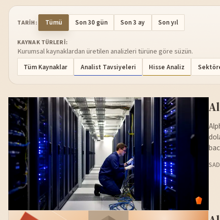
Tümü
Son 30 gün
Son 3 ay
Son yıl
TARIH:
KAYNAK TÜRLERI:
Kurumsal kaynaklardan üretilen analizleri türüne göre süzün.
Tüm Kaynaklar
Analist Tavsiyeleri
Hisse Analiz
Sektöre
Al
Alp
dol
bac
SAD
Al