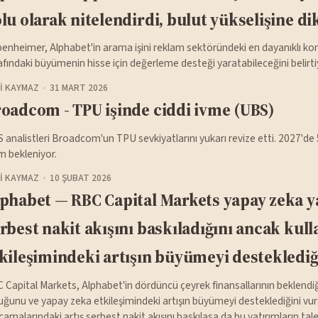
lu olarak nitelendirdi, bulut yükselişine di
enheimer, Alphabet'in arama işini reklam sektöründeki en dayanıklı k
afındaki büyümenin hisse için değerleme desteği yaratabileceğini belirti
I KAYMAZ
31 MART 2026
oadcom - TPU işinde ciddi ivme (UBS)
 analistleri Broadcom'un TPU sevkiyatlarını yukarı revize etti. 2027'de
im bekleniyor.
I KAYMAZ
10 ŞUBAT 2026
phabet — RBC Capital Markets yapay zeka y
rbest nakit akışını baskıladığını ancak kull
kileşimindeki artışın büyümeyi desteklediğ
 Capital Markets, Alphabet'in dördüncü çeyrek finansallarının beklendiğ
uğunu ve yapay zeka etkileşimindeki artışın büyümeyi desteklediğini vu
camalarındaki artış serbest nakit akışını baskılasa da bu yatırımların ta