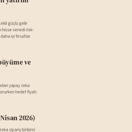
kli güçlü gelir
 hisse senedi risk-
daha iyi fırsatlar
 büyüme ve
dından yapay zeka
orurken hedef fiyatı
 Nisan 2026)
ka sipariş birikimi