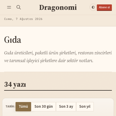
Dragonomi
Abone ol
Cuma, 7 Ağustos 2026
Gıda
Gıda üreticileri, paketli ürün şirketleri, restoran zincirleri
ve tarımsal işleyici şirketlere dair sektör notları.
34 yazı
Tümü
Son 30 gün
Son 3 ay
Son yıl
TARIH: