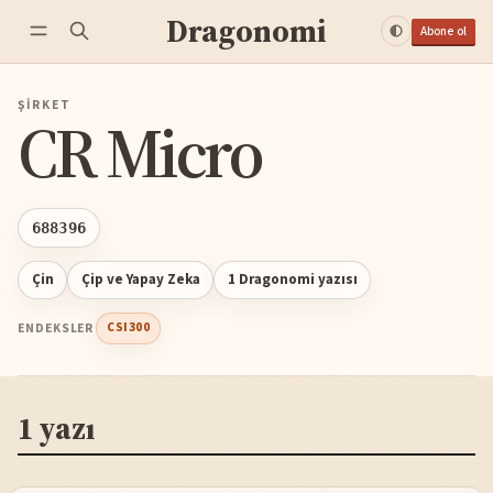
Dragonomi
Abone ol
ŞIRKET
CR Micro
688396
Çin
Çip ve Yapay Zeka
1 Dragonomi yazısı
ENDEKSLER
CSI300
1 yazı