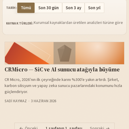
Tümü
Son 30 gün
Son 3 ay
Son yıl
TARIH:
Kurumsal kaynaklardan üretilen analizleri türüne göre sü
KAYNAK TÜRLERI:
CRMicro — SiC ve AI sunucu atağıyla büyüme
CR Micro, 2026’nın ilk çeyreğinde karını %300’e yakın artırdı. Şirket,
karbon silisyum ve yapay zeka sunucu pazarlarındaki konumunu hızla
güçlendiriyor.
SADI KAYMAZ
3 HAZIRAN 2026
Önceki
1 sayfanın 1. sayfası
Sonraki