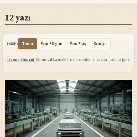
12 yazı
Tümü
Son 30 gün
Son 3 ay
Son yıl
TARIH:
Kurumsal kaynaklardan üretilen analizleri türüne göre sü
KAYNAK TÜRLERI: