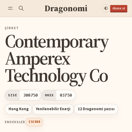
Dragonomi
Abone ol
ŞIRKET
Contemporary
Amperex
Technology Co
300750
03750
SZSE
HKEX
Hong Kong
Yenilenebilir Enerji
12 Dragonomi yazısı
ENDEKSLER
CSI300