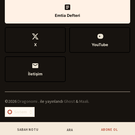
Emtia Defteri
X
YouTube
İletişim
©2026
Dragonomi
.
ile yayınlandı
Ghost
&
Maali
.
SABAH NOTU
ABONE OL
ARA