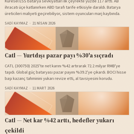
Küresel ESS batarya sevkiyatları ilk çeyrekte yüzde 117 arttı. AB
ihracatı üçe katlanırken ABD tarafı tarife etkisiyle daraldı. Batarya
üreticileri maliyeti geçirebiliyor, sistem oyuncuları marj kaybında.
SADI KAYMAZ
21 NISAN 2026
Catl — Yurtdışı pazar payı %30'a sıçradı
CATL (300750) 2025'te net karını %42 artırarak 72.2 milyar RMB'ye
taşıdı. Global güç bataryası pazar payını %39.2'ye çıkardı. BOCI hisse
başı kazanç tahminini yukarı revize etti, al tavsiyesini korudu.
SADI KAYMAZ
11 MART 2026
Catl — Net kar %42 arttı, hedefler yukarı
çekildi