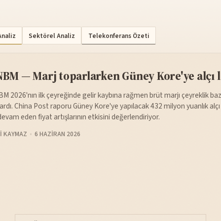
Analiz
Sektörel Analiz
Telekonferans Özeti
BM — Marj toparlarken Güney Kore'ye alçı l
M 2026'nın ilk çeyreğinde gelir kaybına rağmen brüt marjı çeyreklik ba
ardı. China Post raporu Güney Kore'ye yapılacak 432 milyon yuanlık alçı l
devam eden fiyat artışlarının etkisini değerlendiriyor.
I KAYMAZ
6 HAZIRAN 2026