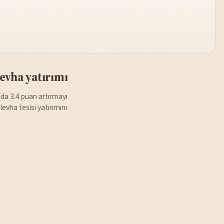
evha yatırımı
zda 3.4 puan artırmayı
evha tesisi yatırımını