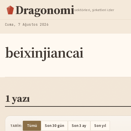
Hisse Analiz
Dragonomi
sektörleri, şirketleri izler
TAKIP ET
Cuma, 7 Ağustos 2026
beixinjiancai
1 yazı
Tümü
Son 30 gün
Son 3 ay
Son yıl
TARIH: