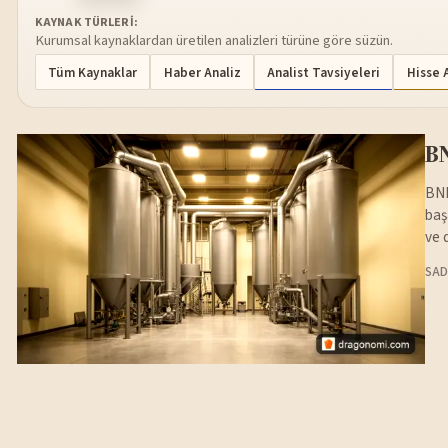
KAYNAK TÜRLERI:
Kurumsal kaynaklardan üretilen analizleri türüne göre süzün.
Tüm Kaynaklar
Haber Analiz
Analist Tavsiyeleri
Hisse 
BN
BNB
baş
ve 
SAD