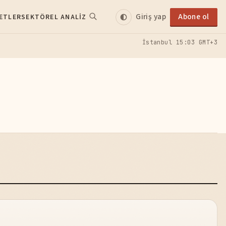
Giriş yap
Abone ol
ETLER
SEKTÖREL ANALIZ
İstanbul
15:03 GMT+3