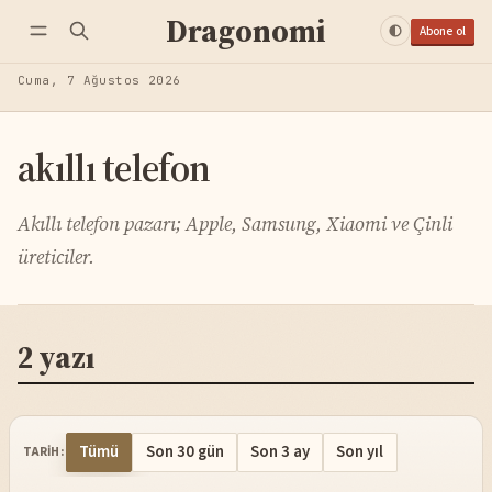
Dragonomi
Abone ol
Cuma, 7 Ağustos 2026
akıllı telefon
Akıllı telefon pazarı; Apple, Samsung, Xiaomi ve Çinli
üreticiler.
2 yazı
Tümü
Son 30 gün
Son 3 ay
Son yıl
TARIH: