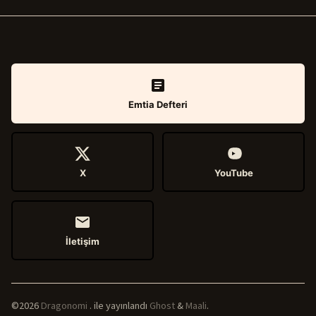
Emtia Defteri
X
YouTube
İletişim
©2026
Dragonomi
.
ile yayınlandı
Ghost
&
Maali
.