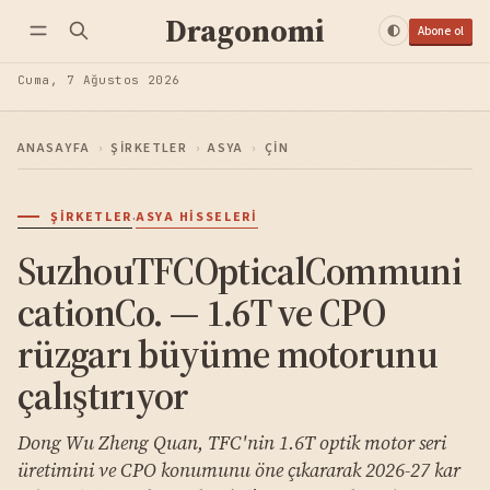
Dragonomi
Abone ol
Cuma, 7 Ağustos 2026
ANASAYFA
›
ŞIRKETLER
›
ASYA
›
ÇIN
·
ŞIRKETLER
ASYA HISSELERI
SuzhouTFCOpticalCommuni
cationCo. — 1.6T ve CPO
rüzgarı büyüme motorunu
çalıştırıyor
Dong Wu Zheng Quan, TFC'nin 1.6T optik motor seri
üretimini ve CPO konumunu öne çıkararak 2026-27 kar