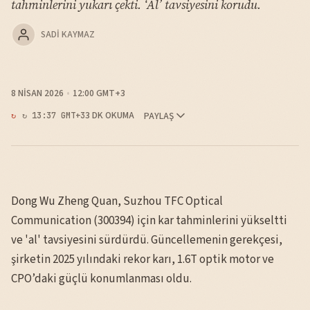
tahminlerini yukarı çekti. ‘Al’ tavsiyesini korudu.
SADI KAYMAZ
8 NISAN 2026
12:00 GMT+3
3 DK OKUMA
PAYLAŞ
↻ 13:37 GMT+3
Dong Wu Zheng Quan, Suzhou TFC Optical
Communication (300394) için kar tahminlerini yükseltti
ve 'al' tavsiyesini sürdürdü. Güncellemenin gerekçesi,
şirketin 2025 yılındaki rekor karı, 1.6T optik motor ve
CPO’daki güçlü konumlanması oldu.