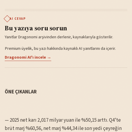
AI CEVAP
Bu yazıya soru sorun
Yanıtlar Dragonomi arşivinden derlenir, kaynaklarıyla gösterilir.
Premium üyelik, bu yazı hakkında kaynaklı AI yanıtlarını da içerir.
Dragonomi AI'ı incele →
ÖNE ÇIKANLAR
— 2025 net karı 2,017 milyar yuan ile %50,15 arttı. Q4’te
brüt marj %60,56, net marj %44,34 ile son yedi çeyreğin