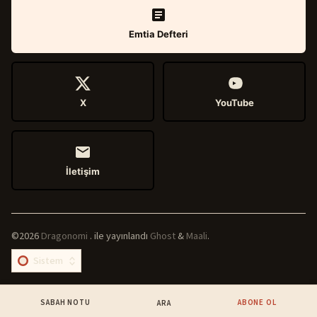
Emtia Defteri
X
YouTube
İletişim
©2026
Dragonomi
.
ile yayınlandı
Ghost
&
Maali
.
SABAH NOTU
ABONE OL
ARA