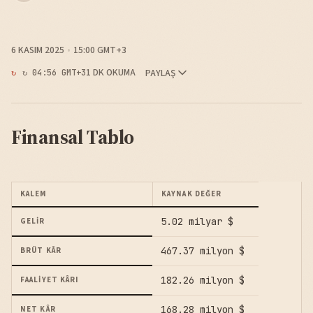
6 KASIM 2025
15:00 GMT+3
1 DK OKUMA
PAYLAŞ
↻ 04:56 GMT+3
Finansal Tablo
KALEM
KAYNAK DEĞER
5.02 milyar $
GELIR
467.37 milyon $
BRÜT KÂR
182.26 milyon $
FAALIYET KÂRI
168.28 milyon $
NET KÂR