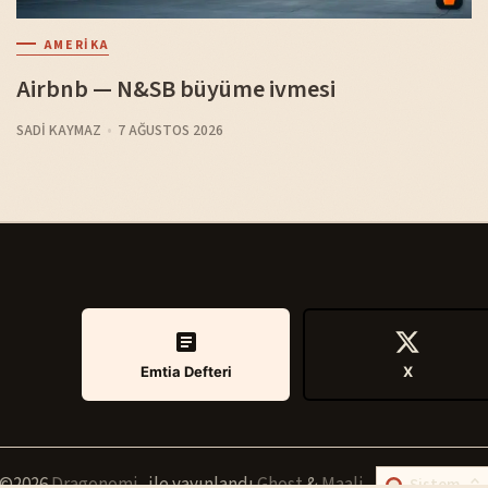
AMERIKA
Airbnb — N&SB büyüme ivmesi
SADI KAYMAZ
7 AĞUSTOS 2026
Emtia Defteri
X
©2026
Dragonomi
.
ile yayınlandı
Ghost
&
Maali
.