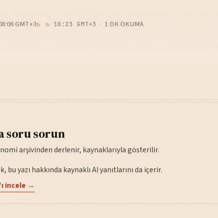
08:06 GMT+3
1 DK OKUMA
↻ 10:23 GMT+3
a soru sorun
nomi arşivinden derlenir, kaynaklarıyla gösterilir.
, bu yazı hakkında kaynaklı AI yanıtlarını da içerir.
ı incele →