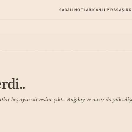
SABAH NOTLARI
CANLI PIYASA
ŞIRK
rdi..
lar beş ayın zirvesine çıktı. Buğday ve mısır da yükselişe