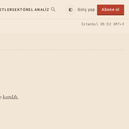
Giriş yap
Abone ol
ETLER
SEKTÖREL ANALIZ
İstanbul
05:52 GMT+3
 katıldı.