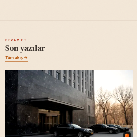
DEVAM ET
Son yazılar
Tüm akış →