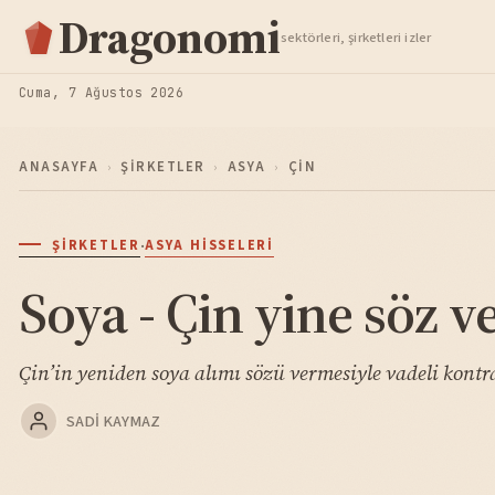
Hisse Analiz
Dragonomi
sektörleri, şirketleri izler
TAKIP ET
Cuma, 7 Ağustos 2026
ANASAYFA
›
ŞIRKETLER
›
ASYA
›
ÇIN
·
ŞIRKETLER
ASYA HISSELERI
Soya - Çin yine söz ve
Çin’in yeniden soya alımı sözü vermesiyle vadeli kontrat
SADI KAYMAZ