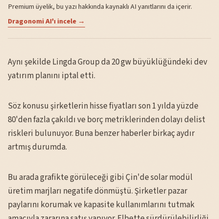
Premium üyelik, bu yazı hakkında kaynaklı AI yanıtlarını da içerir.
Dragonomi AI'ı incele →
Aynı şekilde Lingda Group da 20 gw büyüklüğündeki dev
yatırım planını iptal etti.
Söz konusu şirketlerin hisse fiyatları son 1 yılda yüzde
80'den fazla çakıldı ve borç metriklerinden dolayı delist
riskleri bulunuyor. Buna benzer haberler birkaç aydır
artmış durumda.
Bu arada grafikte görüleceği gibi Çin'de solar modül
üretim marjları negatife dönmüştü. Şirketler pazar
paylarını korumak ve kapasite kullanımlarını tutmak
amacıyla zararına satış yapıyor. Elbette sürdürülebilirliği