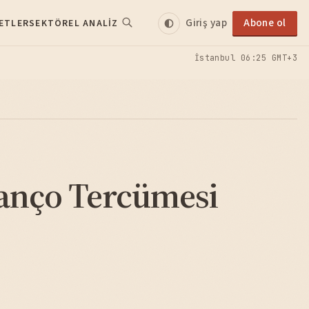
Giriş yap
Abone ol
ETLER
SEKTÖREL ANALIZ
İstanbul
06:25 GMT+3
nço Tercümesi