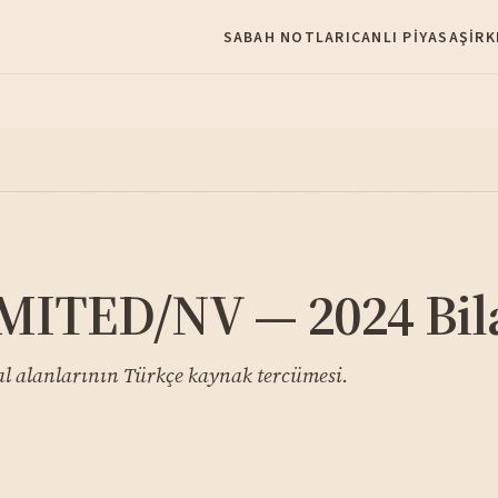
SABAH NOTLARI
CANLI PIYASA
ŞIRK
TED/NV — 2024 Bila
lanlarının Türkçe kaynak tercümesi.