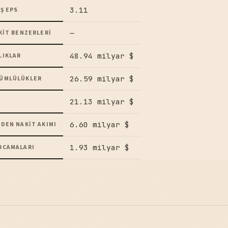
3.11
Ş EPS
—
KIT BENZERLERI
48.94 milyar $
LIKLAR
26.59 milyar $
ÜMLÜLÜKLER
21.13 milyar $
6.60 milyar $
DEN NAKIT AKIMI
1.93 milyar $
RCAMALARI