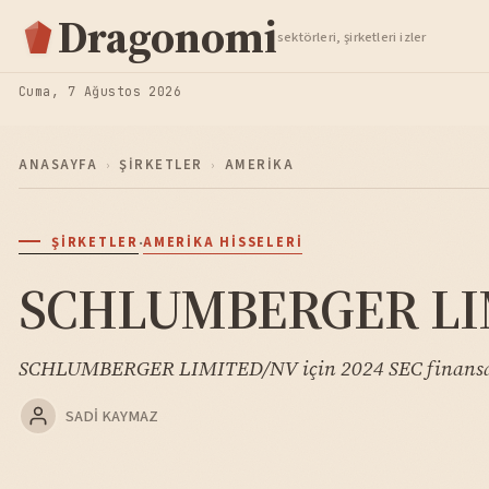
Hisse Analiz
Dragonomi
sektörleri, şirketleri izler
TAKIP ET
Cuma, 7 Ağustos 2026
ANASAYFA
›
ŞIRKETLER
›
AMERIKA
·
ŞIRKETLER
AMERIKA HISSELERI
SCHLUMBERGER LIMI
SCHLUMBERGER LIMITED/NV için 2024 SEC finansal a
SADI KAYMAZ