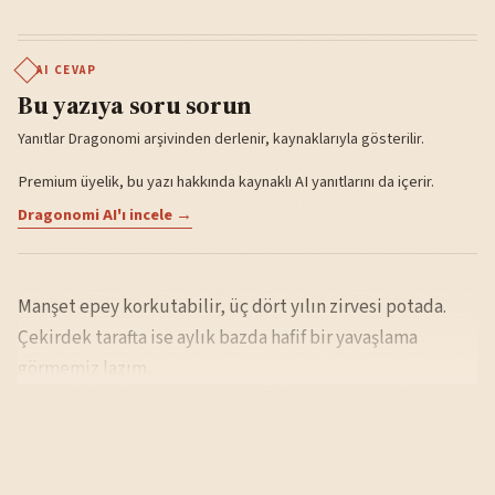
AI CEVAP
Bu yazıya soru sorun
Yanıtlar Dragonomi arşivinden derlenir, kaynaklarıyla gösterilir.
Premium üyelik, bu yazı hakkında kaynaklı AI yanıtlarını da içerir.
Dragonomi AI'ı incele →
Manşet epey korkutabilir, üç dört yılın zirvesi potada.
Çekirdek tarafta ise aylık bazda hafif bir yavaşlama
görmemiz lazım,.