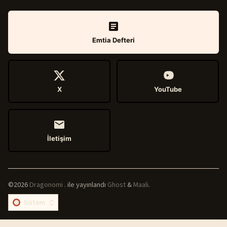
Emtia Defteri
X
YouTube
İletişim
©2026
Dragonomi
.
ile yayınlandı
Ghost
&
Maali
.