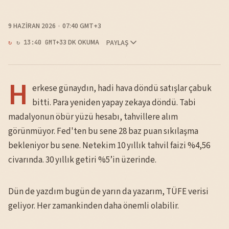
9 HAZIRAN 2026
07:40 GMT+3
3 DK OKUMA
PAYLAŞ
↻ 13:40 GMT+3
H
erkese günaydın, hadi hava döndü satışlar çabuk
bitti. Para yeniden yapay zekaya döndü. Tabi
madalyonun öbür yüzü hesabı, tahvillere alım
görünmüyor. Fed'ten bu sene 28 baz puan sıkılaşma
bekleniyor bu sene. Netekim 10 yıllık tahvil faizi %4,56
civarında. 30 yıllık getiri %5’in üzerinde.
Dün de yazdım bugün de yarın da yazarım, TÜFE verisi
geliyor. Her zamankinden daha önemli olabilir.