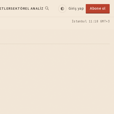
Giriş yap
Abone ol
ETLER
SEKTÖREL ANALIZ
İstanbul
11:18 GMT+3