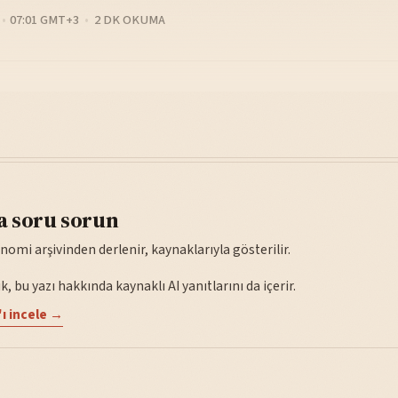
07:01 GMT+3
2 DK OKUMA
a soru sorun
nomi arşivinden derlenir, kaynaklarıyla gösterilir.
, bu yazı hakkında kaynaklı AI yanıtlarını da içerir.
ı incele →