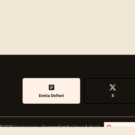
Emtia Defteri
X
©2026
Dragonomi
.
ile yayınlandı
Ghost
&
Maali
.