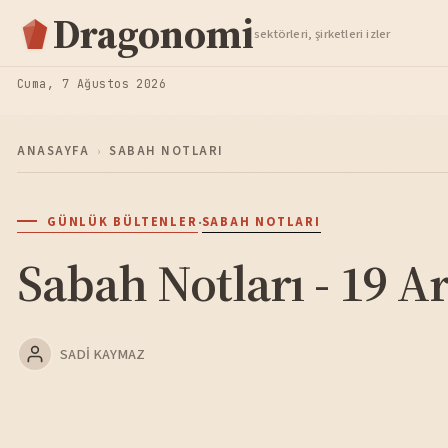
Hisse Analiz
Dragonomi
sektörleri, şirketleri izler
TAKIP ET
Cuma, 7 Ağustos 2026
ANASAYFA
›
SABAH NOTLARI
·
GÜNLÜK BÜLTENLER
SABAH NOTLARI
Sabah Notları - 19 Ar
SADI KAYMAZ