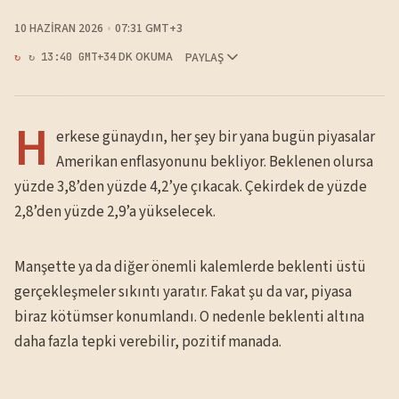
10 HAZIRAN 2026
07:31 GMT+3
4 DK OKUMA
PAYLAŞ
↻ 13:40 GMT+3
H
erkese günaydın, her şey bir yana bugün piyasalar
Amerikan enflasyonunu bekliyor. Beklenen olursa
yüzde 3,8’den yüzde 4,2’ye çıkacak. Çekirdek de yüzde
2,8’den yüzde 2,9’a yükselecek.
Manşette ya da diğer önemli kalemlerde beklenti üstü
gerçekleşmeler sıkıntı yaratır. Fakat şu da var, piyasa
biraz kötümser konumlandı. O nedenle beklenti altına
daha fazla tepki verebilir, pozitif manada.