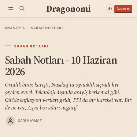
Dragonomi
Abone ol
ANASAYFA
›
SABAH NOTLARI
SABAH NOTLARI
Sabah Notları - 10 Haziran
2026
Ortalık biraz karıştı, Nasdaq'ta oynaklık sıçradı her
şeyden evvel. Teknoloji dışında asayiş berkemal gibi.
Çin'de enflasyon verileri geldi, PPI'da bir hareket var. Bir
de ne var, Asya borsaları negatif.
SADI KAYMAZ