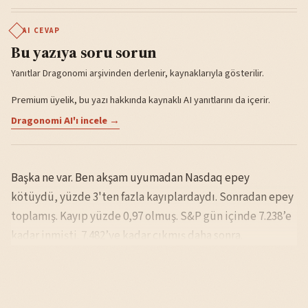
AI CEVAP
Bu yazıya soru sorun
Yanıtlar Dragonomi arşivinden derlenir, kaynaklarıyla gösterilir.
Premium üyelik, bu yazı hakkında kaynaklı AI yanıtlarını da içerir.
Dragonomi AI'ı incele →
Başka ne var. Ben akşam uyumadan Nasdaq epey
kötüydü, yüzde 3'ten fazla kayıplardaydı. Sonradan epey
toplamış. Kayıp yüzde 0,97 olmuş. S&P gün içinde 7.238’e
kadar inmişti. 7.482’ye kadar çıkmış daha sonra.