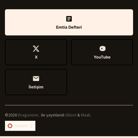
Emtia Defteri
X
YouTube
İletişim
©2026
Dragonomi
.
ile yayınlandı
Ghost
&
Maali
.