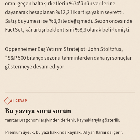
oran, geçen hafta şirketlerin %74'ünün verilerine
dayanarak hesaplanan %12,2'lik artışa yakın seyretti.
Satış büyümesi ise %8,9 ile değişmedi. Sezon öncesinde
FactSet, kâr artışı beklentisini %8,3 olarak belirlemişti.
Oppenheimer Baş Yatırım Stratejisti John Stoltzfus,
"S&P 500 bilanço sezonu tahminlerden daha iyi sonuçlar
göstermeye devam ediyor.
AI CEVAP
Bu yazıya soru sorun
Yanıtlar Dragonomi arşivinden derlenir, kaynaklarıyla gösterilir.
Premium üyelik, bu yazı hakkında kaynaklı AI yanıtlarını da içerir.