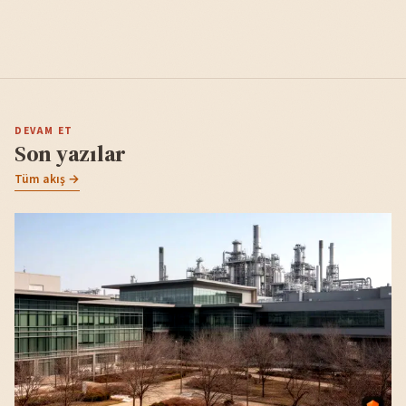
DEVAM ET
Son yazılar
Tüm akış →