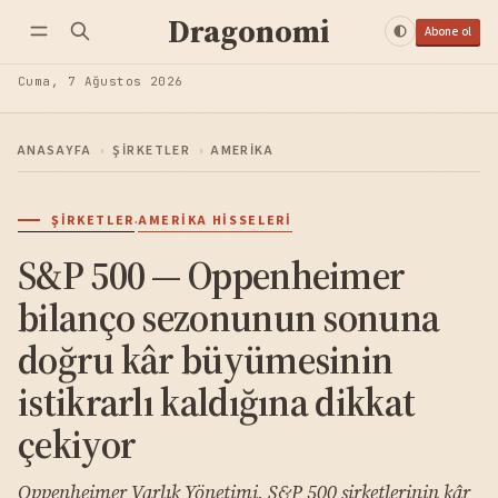
Dragonomi
Abone ol
Cuma, 7 Ağustos 2026
ANASAYFA
›
ŞIRKETLER
›
AMERIKA
·
ŞIRKETLER
AMERIKA HISSELERI
S&P 500 — Oppenheimer
bilanço sezonunun sonuna
doğru kâr büyümesinin
istikrarlı kaldığına dikkat
çekiyor
Oppenheimer Varlık Yönetimi, S&P 500 şirketlerinin kâr