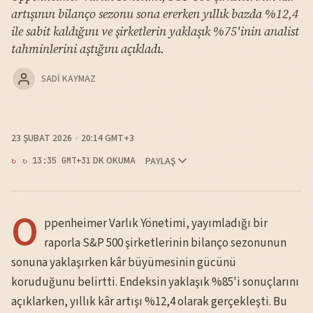
artışının bilanço sezonu sona ererken yıllık bazda %12,4
ile sabit kaldığını ve şirketlerin yaklaşık %75'inin analist
tahminlerini aştığını açıkladı.
SADI KAYMAZ
23 ŞUBAT 2026
20:14 GMT+3
1 DK OKUMA
PAYLAŞ
↻ 13:35 GMT+3
O
ppenheimer Varlık Yönetimi, yayımladığı bir
raporla S&P 500 şirketlerinin bilanço sezonunun
sonuna yaklaşırken kâr büyümesinin gücünü
koruduğunu belirtti. Endeksin yaklaşık %85'i sonuçlarını
açıklarken, yıllık kâr artışı %12,4 olarak gerçekleşti. Bu