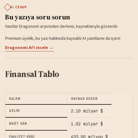
AI CEVAP
Bu yazıya soru sorun
Yanıtlar Dragonomi arşivinden derlenir, kaynaklarıyla gösterilir.
Premium üyelik, bu yazı hakkında kaynaklı AI yanıtlarını da içerir.
Dragonomi AI'ı incele →
Finansal Tablo
KALEM
KAYNAK DEĞER
2.10 milyar $
GELIR
1.02 milyar $
BRÜT KÂR
435.00 milyon $
FAALIYET KÂRI