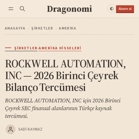
Dragonomi
Abone ol
ANASAYFA
›
ŞIRKETLER
›
AMERIKA
·
ŞIRKETLER
AMERIKA HISSELERI
ROCKWELL AUTOMATION,
INC — 2026 Birinci Çeyrek
Bilanço Tercümesi
ROCKWELL AUTOMATION, INC için 2026 Birinci
Çeyrek SEC finansal alanlarının Türkçe kaynak
tercümesi.
SADI KAYMAZ