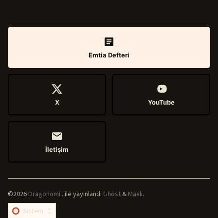
Emtia Defteri
X
YouTube
İletişim
©2026
Dragonomi
.
ile yayınlandı
Ghost
&
Maali
.