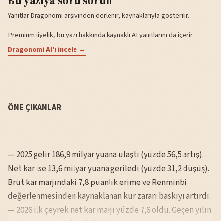
Bu yazıya soru sorun
Yanıtlar Dragonomi arşivinden derlenir, kaynaklarıyla gösterilir.
Premium üyelik, bu yazı hakkında kaynaklı AI yanıtlarını da içerir.
Dragonomi AI'ı incele →
ÖNE ÇIKANLAR
— 2025 gelir 186,9 milyar yuana ulaştı (yüzde 56,5 artış).
Net kar ise 13,6 milyar yuana geriledi (yüzde 31,2 düşüş).
Brüt kar marjındaki 7,8 puanlık erime ve Renminbi
değerlenmesinden kaynaklanan kur zararı baskıyı artırdı.
— 2026 ilk çeyrek net kar marjı yüzde 7,6 oldu. Geçen yılın