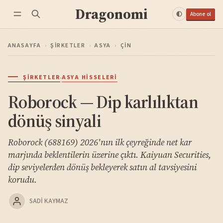
Dragonomi
Abone ol
ANASAYFA
›
ŞIRKETLER
›
ASYA
›
ÇIN
·
ŞIRKETLER
ASYA HISSELERI
Roborock — Dip karlılıktan
dönüş sinyali
Roborock (688169) 2026'nın ilk çeyreğinde net kar
marjında beklentilerin üzerine çıktı. Kaiyuan Securities,
dip seviyelerden dönüş bekleyerek satın al tavsiyesini
korudu.
SADI KAYMAZ