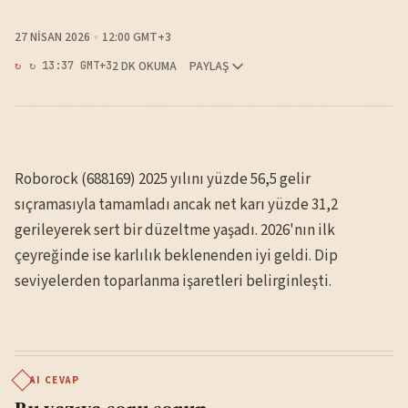
27 NISAN 2026
12:00 GMT+3
2 DK OKUMA
PAYLAŞ
↻ 13:37 GMT+3
Roborock (688169) 2025 yılını yüzde 56,5 gelir
sıçramasıyla tamamladı ancak net karı yüzde 31,2
gerileyerek sert bir düzeltme yaşadı. 2026'nın ilk
çeyreğinde ise karlılık beklenenden iyi geldi. Dip
seviyelerden toparlanma işaretleri belirginleşti.
AI CEVAP