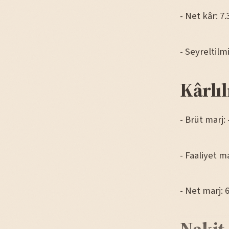
- Net kâr: 7.
- Seyreltilm
Kârlıl
- Brüt marj:
- Faaliyet m
- Net marj: 
Nakit