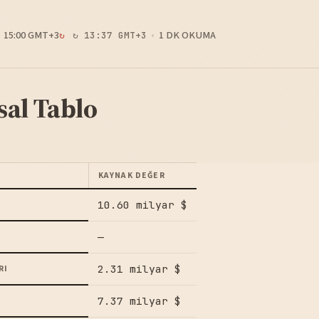
15:00 GMT+3
1 DK OKUMA
↻ 13:37 GMT+3
sal Tablo
KAYNAK DEĞER
10.60 milyar $
—
2.31 milyar $
RI
7.37 milyar $