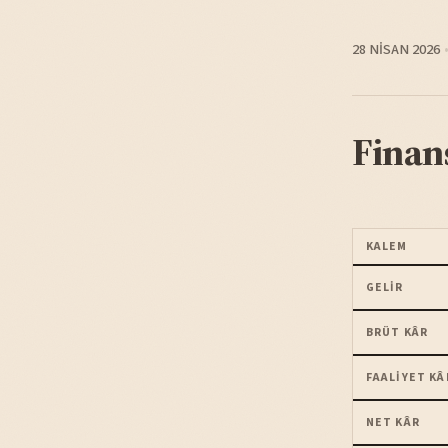
28 NISAN 2026
Finan
KALEM
GELIR
BRÜT KÂR
FAALIYET KÂ
NET KÂR