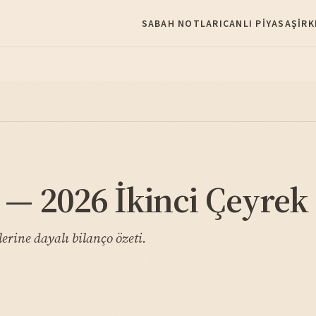
SABAH NOTLARI
CANLI PIYASA
ŞIRK
2026 İkinci Çeyrek B
ine dayalı bilanço özeti.