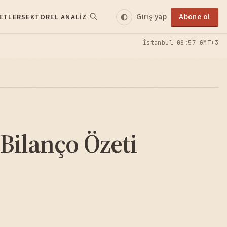
Giriş yap
Abone ol
ETLER
SEKTÖREL ANALIZ
İstanbul
08:57 GMT+3
ilanço Özeti