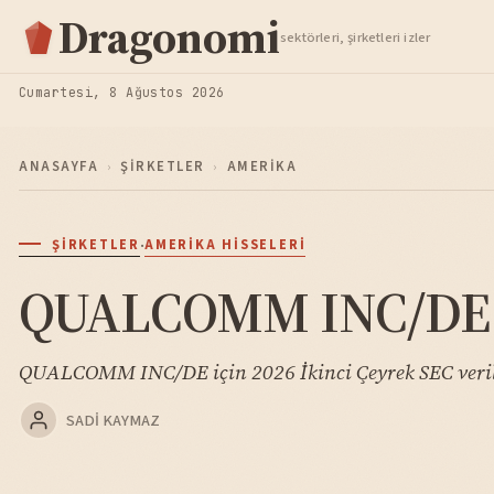
Hisse Analiz
Dragonomi
sektörleri, şirketleri izler
TAKIP ET
Cumartesi, 8 Ağustos 2026
ANASAYFA
›
ŞIRKETLER
›
AMERIKA
·
ŞIRKETLER
AMERIKA HISSELERI
QUALCOMM INC/DE — 
QUALCOMM INC/DE için 2026 İkinci Çeyrek SEC veriler
SADI KAYMAZ