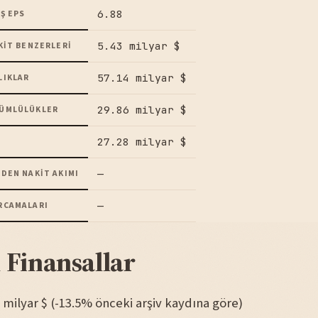
6.88
Ş EPS
5.43 milyar $
KIT BENZERLERI
57.14 milyar $
LIKLAR
29.86 milyar $
ÜMLÜLÜKLER
27.28 milyar $
—
DEN NAKIT AKIMI
—
RCAMALARI
 Finansallar
60 milyar $ (-13.5% önceki arşiv kaydına göre)