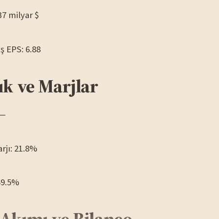
37 milyar $
iş EPS: 6.88
ık ve Marjlar
 —
arjı: 21.8%
69.5%
 Akımı ve Bilanço