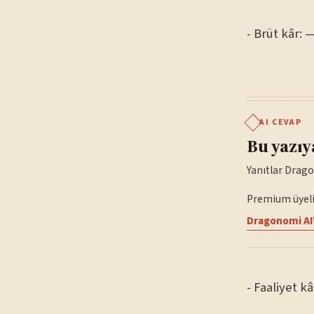
- Brüt kâr: 
AI CEVAP
Bu yazıy
Yanıtlar Drago
Premium üyelik
Dragonomi AI'
- Faaliyet kâ