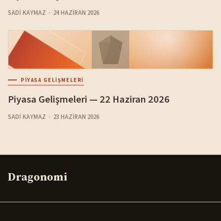
SADI KAYMAZ
24 HAZIRAN 2026
PIYASA GELIŞMELERI
Piyasa Gelişmeleri — 22 Haziran 2026
SADI KAYMAZ
23 HAZIRAN 2026
Dragonomi