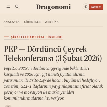
Dragonomi
Abone ol
ANASAYFA
›
ŞIRKETLER
›
AMERIKA
·
ŞIRKETLER
AMERIKA HISSELERI
PEP — Dördüncü Çeyrek
Telekonferansı (3 Şubat 2026)
PepsiCo 2025'in dördüncü çeyreğinde beklentileri
karşıladı ve 2026 için çift haneli fiyatlandırma
yatırımları ile Frito-Lay'de hacim büyümesi hedefliyor.
Yönetim, GLP-1 ilaçlarının yaygınlaşmasını fırsat olarak
görüyor ve inovasyon ile marka yeniden
konumlandırmalarına hız veriyor.