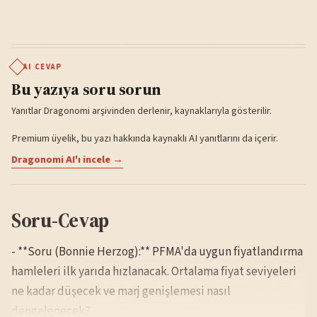
AI CEVAP
Bu yazıya soru sorun
Yanıtlar Dragonomi arşivinden derlenir, kaynaklarıyla gösterilir.
Premium üyelik, bu yazı hakkında kaynaklı AI yanıtlarını da içerir.
Dragonomi AI'ı incele →
Soru-Cevap
- **Soru (Bonnie Herzog):** PFMA'da uygun fiyatlandırma
hamleleri ilk yarıda hızlanacak. Ortalama fiyat seviyeleri
ne kadar düşecek ve marj genişlemesi nasıl
dengelenecek?