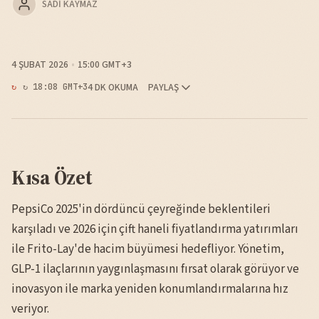
SADI KAYMAZ
4 ŞUBAT 2026
15:00 GMT+3
4 DK OKUMA
PAYLAŞ
↻ 18:08 GMT+3
Kısa Özet
PepsiCo 2025'in dördüncü çeyreğinde beklentileri
karşıladı ve 2026 için çift haneli fiyatlandırma yatırımları
ile Frito-Lay'de hacim büyümesi hedefliyor. Yönetim,
GLP-1 ilaçlarının yaygınlaşmasını fırsat olarak görüyor ve
inovasyon ile marka yeniden konumlandırmalarına hız
veriyor.