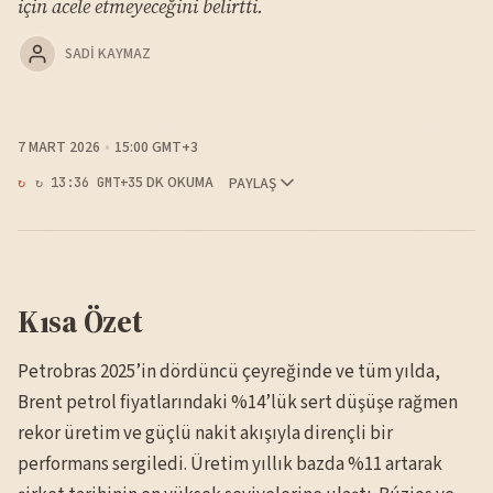
için acele etmeyeceğini belirtti.
SADI KAYMAZ
7 MART 2026
15:00 GMT+3
5 DK OKUMA
PAYLAŞ
↻ 13:36 GMT+3
Kısa Özet
Petrobras 2025’in dördüncü çeyreğinde ve tüm yılda,
Brent petrol fiyatlarındaki %14’lük sert düşüşe rağmen
rekor üretim ve güçlü nakit akışıyla dirençli bir
performans sergiledi. Üretim yıllık bazda %11 artarak