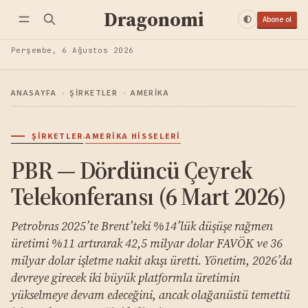
Dragonomi
Abone ol
Perşembe, 6 Ağustos 2026
ANASAYFA
›
ŞIRKETLER
›
AMERIKA
·
ŞIRKETLER
AMERIKA HISSELERI
PBR — Dördüncü Çeyrek
Telekonferansı (6 Mart 2026)
Petrobras 2025’te Brent’teki %14’lük düşüşe rağmen
üretimi %11 artırarak 42,5 milyar dolar FAVÖK ve 36
milyar dolar işletme nakit akışı üretti. Yönetim, 2026’da
devreye girecek iki büyük platformla üretimin
yükselmeye devam edeceğini, ancak olağanüstü temettü