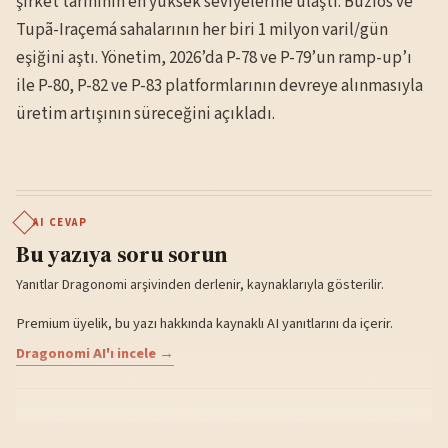
şirket tarihinin en yüksek seviyelerine ulaştı. Búzios ve
Tupã-Iraçemá sahalarının her biri 1 milyon varil/gün
eşiğini aştı. Yönetim, 2026’da P-78 ve P-79’un ramp-up’ı
ile P-80, P-82 ve P-83 platformlarının devreye alınmasıyla
üretim artışının süreceğini açıkladı.
AI CEVAP
Bu yazıya soru sorun
Yanıtlar Dragonomi arşivinden derlenir, kaynaklarıyla gösterilir.
Premium üyelik, bu yazı hakkında kaynaklı AI yanıtlarını da içerir.
Dragonomi AI'ı incele →