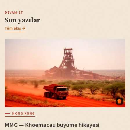
DEVAM ET
Son yazılar
Tüm akış →
HONG KONG
MMG — Khoemacau büyüme hikayesi