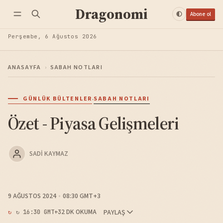
Dragonomi
Abone ol
Perşembe, 6 Ağustos 2026
ANASAYFA
›
SABAH NOTLARI
·
GÜNLÜK BÜLTENLER
SABAH NOTLARI
Özet - Piyasa Gelişmeleri
SADI KAYMAZ
9 AĞUSTOS 2024
08:30 GMT+3
2 DK OKUMA
PAYLAŞ
↻ 16:30 GMT+3