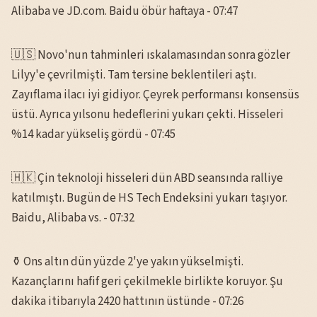
Alibaba ve JD.com. Baidu öbür haftaya - 07:47
🇺🇸 Novo'nun tahminleri ıskalamasından sonra gözler
Lilyy'e çevrilmişti. Tam tersine beklentileri aştı.
Zayıflama ilacı iyi gidiyor. Çeyrek performansı konsensüs
üstü. Ayrıca yılsonu hedeflerini yukarı çekti. Hisseleri
%14 kadar yükseliş gördü - 07:45
🇭🇰 Çin teknoloji hisseleri dün ABD seansında ralliye
katılmıştı. Bugün de HS Tech Endeksini yukarı taşıyor.
Baidu, Alibaba vs. - 07:32
⚱️ Ons altın dün yüzde 2'ye yakın yükselmişti.
Kazançlarını hafif geri çekilmekle birlikte koruyor. Şu
dakika itibarıyla 2420 hattının üstünde - 07:26