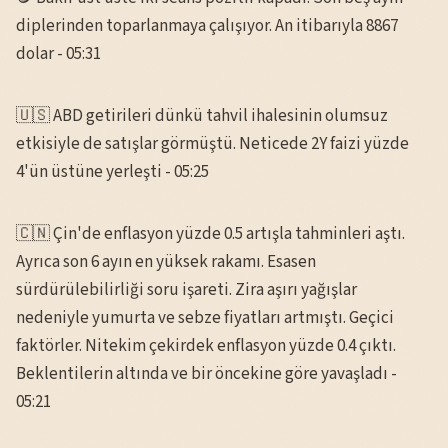
diplerinden toparlanmaya çalışıyor. An itibarıyla 8867
dolar - 05:31
🇺🇸 ABD getirileri dünkü tahvil ihalesinin olumsuz
etkisiyle de satışlar görmüştü. Neticede 2Y faizi yüzde
4'ün üstüne yerleşti - 05:25
🇨🇳 Çin'de enflasyon yüzde 0.5 artışla tahminleri aştı.
Ayrıca son 6 ayın en yüksek rakamı. Esasen
sürdürülebilirliği soru işareti. Zira aşırı yağışlar
nedeniyle yumurta ve sebze fiyatları artmıştı. Geçici
faktörler. Nitekim çekirdek enflasyon yüzde 0.4 çıktı.
Beklentilerin altında ve bir öncekine göre yavaşladı -
05:21