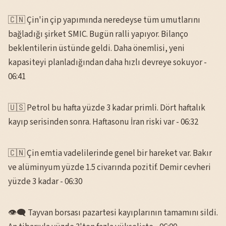
🇨🇳 Çin'in çip yapımında neredeyse tüm umutlarını
bağladığı şirket SMIC. Bugün ralli yapıyor. Bilanço
beklentilerin üstünde geldi. Daha önemlisi, yeni
kapasiteyi planladığından daha hızlı devreye sokuyor -
06:41
🇺🇸 Petrol bu hafta yüzde 3 kadar primli. Dört haftalık
kayıp serisinden sonra. Haftasonu İran riski var - 06:32
🇨🇳 Çin emtia vadelilerinde genel bir hareket var. Bakır
ve alüminyum yüzde 1.5 civarında pozitif. Demir cevheri
yüzde 3 kadar - 06:30
👁️‍🗨️ Tayvan borsası pazartesi kayıplarının tamamını sildi.