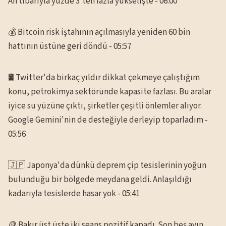
An tibarıyla yüzde 3'ten fazla yükselişte - 06:00
💰 Bitcoin risk iştahının açılmasıyla yeniden 60 bin
hattının üstüne geri döndü - 05:57
🛢️ Twitter'da birkaç yıldır dikkat çekmeye çalıştığım
konu, petrokimya sektöründe kapasite fazlası. Bu aralar
iyice su yüzüne çıktı, şirketler çeşitli önlemler alıyor.
Google Gemini'nin de desteğiyle
derleyip toparladım
-
05:56
🇯🇵 Japonya'da dünkü deprem çip tesislerinin yoğun
bulunduğu bir bölgede meydana geldi. Anlaşıldığı
kadarıyla tesislerde hasar yok - 05:41
🪙 Bakır üst üste iki seans pozitif kapadı. Son beş ayın