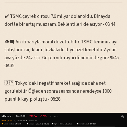
✔️ TSMC çeyrek cirosu 7.9 milyar dolar oldu. Bir ayda
dörtte bir artış muazzam. Beklentileri de aşıyor - 08:44
👁️‍🗨️ An itibarıyla moral düzeltebilir. TSMC temmuz ayı
satışlarını açıkladı, fevkalade diye özetlenebilir. Aydan
aya yüzde 24 arttı. Geçen yılın aynı döneminde göre %45 -
08:35
🇯🇵 Tokyo'daki negatif hareket aşağıda daha net
görülebilir. Öğleden sonra seansında neredeyse 1000
puanlık kayıp oluştu - 08:28