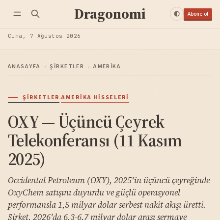
Dragonomi
Abone ol
Cuma, 7 Ağustos 2026
ANASAYFA
›
ŞIRKETLER
›
AMERIKA
·
ŞIRKETLER
AMERIKA HISSELERI
OXY — Üçüncü Çeyrek
Telekonferansı (11 Kasım
2025)
Occidental Petroleum (OXY), 2025'in üçüncü çeyreğinde
OxyChem satışını duyurdu ve güçlü operasyonel
performansla 1,5 milyar dolar serbest nakit akışı üretti.
Şirket, 2026'da 6,3-6,7 milyar dolar arası sermaye