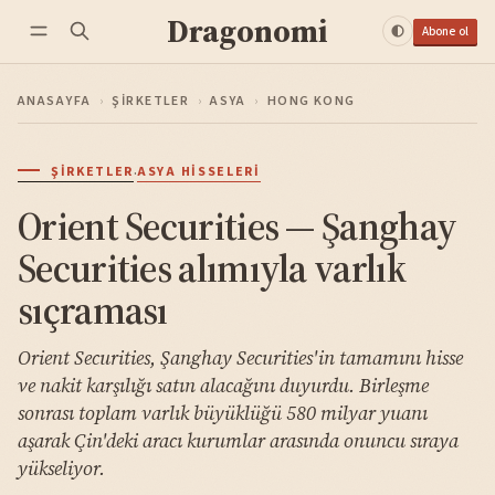
Dragonomi
Abone ol
ANASAYFA
›
ŞIRKETLER
›
ASYA
›
HONG KONG
·
ŞIRKETLER
ASYA HISSELERI
Orient Securities — Şanghay
Securities alımıyla varlık
sıçraması
Orient Securities, Şanghay Securities'in tamamını hisse
ve nakit karşılığı satın alacağını duyurdu. Birleşme
sonrası toplam varlık büyüklüğü 580 milyar yuanı
aşarak Çin'deki aracı kurumlar arasında onuncu sıraya
yükseliyor.