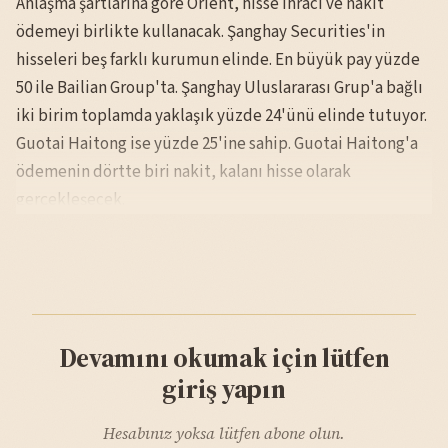
Anlaşma şartlarına göre Orient, hisse ihracı ve nakit
ödemeyi birlikte kullanacak. Şanghay Securities'in
hisseleri beş farklı kurumun elinde. En büyük pay yüzde
50 ile Bailian Group'ta. Şanghay Uluslararası Grup'a bağlı
iki birim toplamda yaklaşık yüzde 24'ünü elinde tutuyor.
Guotai Haitong ise yüzde 25'ine sahip. Guotai Haitong'a
ödemenin dörtte biri nakit, kalanı hisse olarak
gerçekleşecek.
Devamını okumak için lütfen
giriş yapın
Hesabınız yoksa lütfen abone olun.