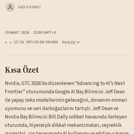
SADI KAYMAZ
19 MART 2026
15:00 GMT+3
5 DK OKUMA
PAYLAŞ
↻ 13:36 GMT+3
Kısa Özet
Nvidia, GTC 2026’da düzenlenen “Advancing to AI’s Next
Frontier” oturumunda Google AI Baş Bilimcisi Jeff Dean
ile yapay zeka modellerinin geleceğini, donanım-mimari
uyumunu ve veri darboğazlarını tartıştı. Jeff Dean ve
Nvidia Baş Bilimcisi Bill Dally sohbet havasında ilerleyen
oturumda, hiyerarşik dikkat mekanizmaları, seyreklik
(sparsity), çip tasarımında AI kullanımı ve eğitim-çıkarım