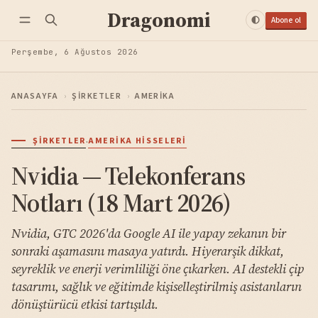
Dragonomi
Abone ol
Perşembe, 6 Ağustos 2026
ANASAYFA
›
ŞIRKETLER
›
AMERIKA
·
ŞIRKETLER
AMERIKA HISSELERI
Nvidia — Telekonferans
Notları (18 Mart 2026)
Nvidia, GTC 2026'da Google AI ile yapay zekanın bir
sonraki aşamasını masaya yatırdı. Hiyerarşik dikkat,
seyreklik ve enerji verimliliği öne çıkarken. AI destekli çip
tasarımı, sağlık ve eğitimde kişiselleştirilmiş asistanların
dönüştürücü etkisi tartışıldı.