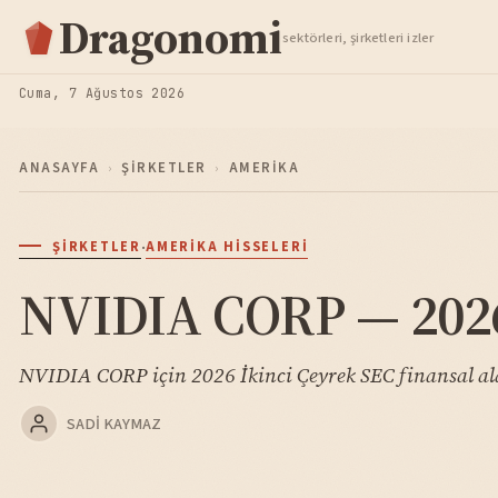
Hisse Analiz
Dragonomi
sektörleri, şirketleri izler
TAKIP ET
Cuma, 7 Ağustos 2026
ANASAYFA
›
ŞIRKETLER
›
AMERIKA
·
ŞIRKETLER
AMERIKA HISSELERI
NVIDIA CORP — 2026 
NVIDIA CORP için 2026 İkinci Çeyrek SEC finansal al
SADI KAYMAZ