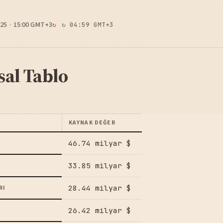
25
15:00 GMT+3
↻ 04:59 GMT+3
sal Tablo
KAYNAK DEĞER
46.74 milyar $
33.85 milyar $
28.44 milyar $
RI
26.42 milyar $