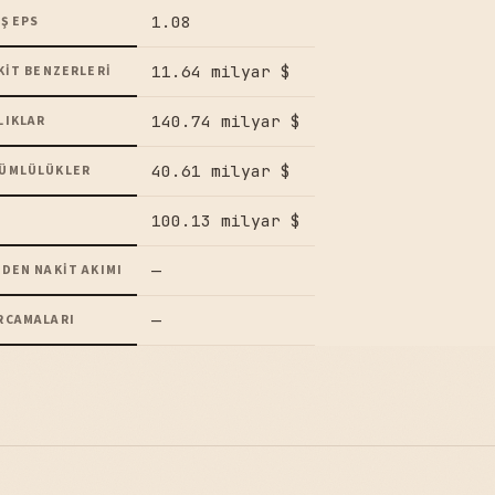
1.08
Ş EPS
11.64 milyar $
KIT BENZERLERI
140.74 milyar $
LIKLAR
40.61 milyar $
ÜMLÜLÜKLER
100.13 milyar $
—
DEN NAKIT AKIMI
—
RCAMALARI