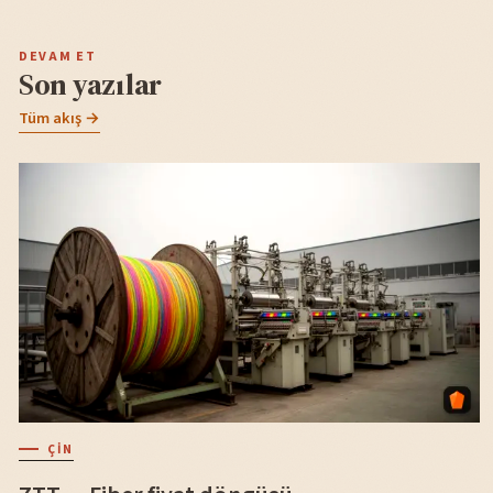
DEVAM ET
Son yazılar
Tüm akış →
ÇIN