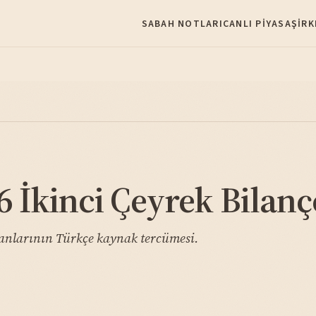
SABAH NOTLARI
CANLI PIYASA
ŞIRK
İkinci Çeyrek Bilanç
anlarının Türkçe kaynak tercümesi.