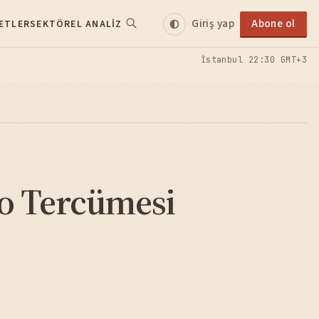
Giriş yap
Abone ol
ETLER
SEKTÖREL ANALIZ
İstanbul
22:30 GMT+3
o Tercümesi