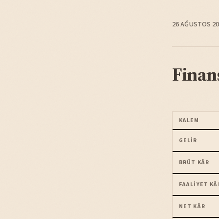
26 AĞUSTOS 20
Finan
KALEM
GELIR
BRÜT KÂR
FAALIYET KÂ
NET KÂR