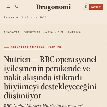
Dragonomi
Abone ol
Perşembe, 6 Ağustos 2026
ANASAYFA
›
ŞIRKETLER
›
ASYA
›
ÇIN
›
AMERIKA
·
ŞIRKETLER
AMERIKA HISSELERI
Nutrien — RBC operasyonel
iyileşmenin perakende ve
nakit akışında istikrarlı
büyümeyi destekleyeceğini
düşünüyor
RBC Capital Markets, Nutrien'ın operasyonel