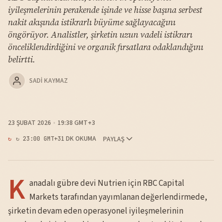
iyileşmelerinin perakende işinde ve hisse başına serbest
nakit akışında istikrarlı büyüme sağlayacağını
öngörüyor. Analistler, şirketin uzun vadeli istikrarı
önceliklendirdiğini ve organik fırsatlara odaklandığını
belirtti.
SADI KAYMAZ
23 ŞUBAT 2026
19:38 GMT+3
1 DK OKUMA
PAYLAŞ
↻ 23:00 GMT+3
K
anadalı gübre devi Nutrien için RBC Capital
Markets tarafından yayımlanan değerlendirmede,
şirketin devam eden operasyonel iyileşmelerinin