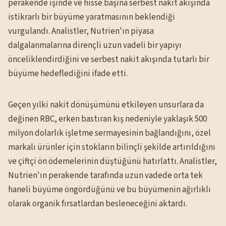
perakende işinde ve hisse başına serbest nakit akışında
istikrarlı bir büyüme yaratmasının beklendiği
vurgulandı. Analistler, Nutrien'ın piyasa
dalgalanmalarına dirençli uzun vadeli bir yapıyı
önceliklendirdiğini ve serbest nakit akışında tutarlı bir
büyüme hedeflediğini ifade etti.
Geçen yılki nakit dönüşümünü etkileyen unsurlara da
değinen RBC, erken bastıran kış nedeniyle yaklaşık 500
milyon dolarlık işletme sermayesinin bağlandığını, özel
markalı ürünler için stokların bilinçli şekilde artırıldığını
ve çiftçi ön ödemelerinin düştüğünü hatırlattı. Analistler,
Nutrien'ın perakende tarafında uzun vadede orta tek
haneli büyüme öngördüğünü ve bu büyümenin ağırlıklı
olarak organik fırsatlardan besleneceğini aktardı.