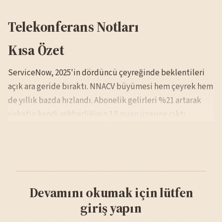
Telekonferans Notları
Kısa Özet
ServiceNow, 2025'in dördüncü çeyreğinde beklentileri
açık ara geride bıraktı. NNACV büyümesi hem çeyrek hem
de yıllık bazda hızlandı. Abonelik gelirleri %21 artarak
şirketin kendi rehberliğinin 1.5 puan üzerine çıktı.
Devamını okumak için lütfen
giriş yapın