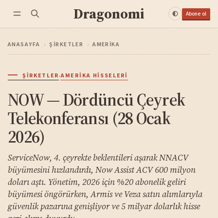
Dragonomi
Abone ol
ANASAYFA
›
ŞIRKETLER
›
AMERIKA
·
ŞIRKETLER
AMERIKA HISSELERI
NOW — Dördüncü Çeyrek
Telekonferansı (28 Ocak
2026)
ServiceNow, 4. çeyrekte beklentileri aşarak NNACV
büyümesini hızlandırdı, Now Assist ACV 600 milyon
doları aştı. Yönetim, 2026 için %20 abonelik geliri
büyümesi öngörürken, Armis ve Veza satın alımlarıyla
güvenlik pazarına genişliyor ve 5 milyar dolarlık hisse