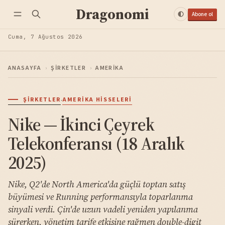
Dragonomi
Abone ol
Cuma, 7 Ağustos 2026
ANASAYFA
›
ŞIRKETLER
›
AMERIKA
·
ŞIRKETLER
AMERIKA HISSELERI
Nike — İkinci Çeyrek
Telekonferansı (18 Aralık
2025)
Nike, Q2'de North America'da güçlü toptan satış
büyümesi ve Running performansıyla toparlanma
sinyali verdi. Çin'de uzun vadeli yeniden yapılanma
sürerken, yönetim tarife etkisine rağmen double-digit