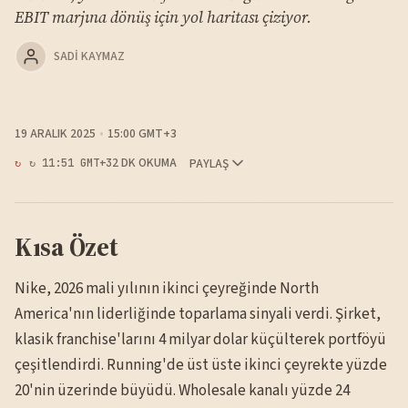
EBIT marjına dönüş için yol haritası çiziyor.
SADI KAYMAZ
19 ARALIK 2025
15:00 GMT+3
2 DK OKUMA
PAYLAŞ
↻ 11:51 GMT+3
Kısa Özet
Nike, 2026 mali yılının ikinci çeyreğinde North
America'nın liderliğinde toparlama sinyali verdi. Şirket,
klasik franchise'larını 4 milyar dolar küçülterek portföyü
çeşitlendirdi. Running'de üst üste ikinci çeyrekte yüzde
20'nin üzerinde büyüdü. Wholesale kanalı yüzde 24