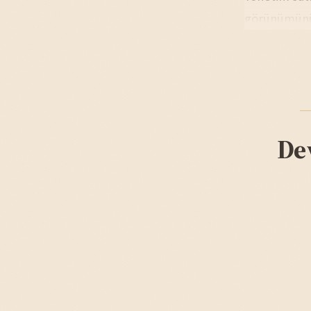
görünümünü k
De