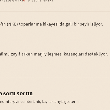
6
17:51 GMT+3
↻ 10:48 GMT+3
e'ın (NKE) toparlanma hikayesi dalgalı bir seyir izliyor.
nümü zayıflarken marj iyileşmesi kazançları destekliyor.
a soru sorun
nomi arşivinden derlenir, kaynaklarıyla gösterilir.