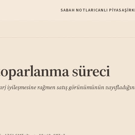
SABAH NOTLARI
CANLI PIYASA
ŞIRK
toparlanma süreci
arj iyileşmesine rağmen satış görünümünün zayıfladığına