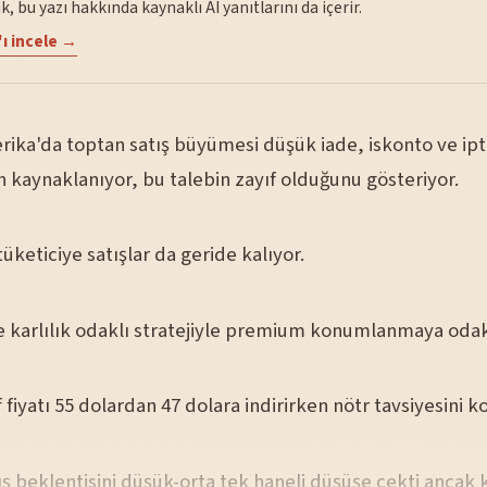
, bu yazı hakkında kaynaklı AI yanıtlarını da içerir.
ı incele →
rika'da toptan satış büyümesi düşük iade, iskonto ve ipt
 kaynaklanıyor, bu talebin zayıf olduğunu gösteriyor.
üketiciye satışlar da geride kalıyor.
ke karlılık odaklı stratejiyle premium konumlanmaya odak
 fiyatı 55 dolardan 47 dolara indirirken nötr tavsiyesini k
ış beklentisini düşük-orta tek haneli düşüşe çekti ancak