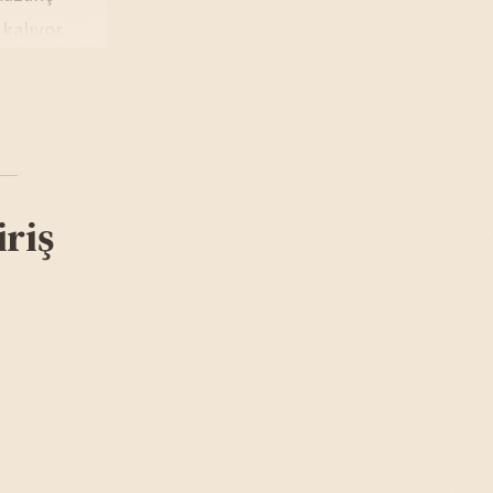
kalıyor.
riş