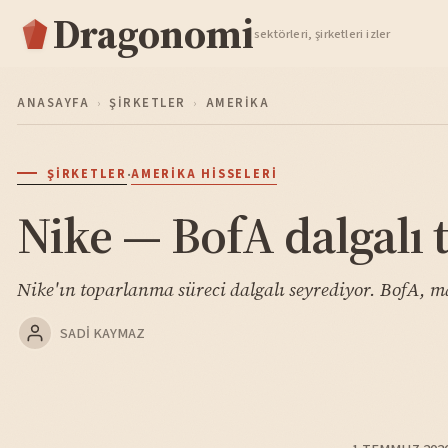
Dragonomi
TAKIP ET
sektörleri, şirketleri izler
ANASAYFA
›
ŞIRKETLER
›
AMERIKA
·
ŞIRKETLER
AMERIKA HISSELERI
Nike — BofA dalgalı 
Nike'ın toparlanma süreci dalgalı seyrediyor. BofA, m
SADI KAYMAZ