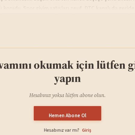
orudu. Spor giyim satışları zayıf, DTC kanalı da geride 
vamını okumak için lütfen gi
yapın
Hesabınız yoksa lütfen abone olun.
Hemen Abone Ol
Hesabınız var mı?
Giriş