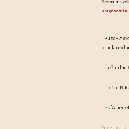
Premium üyelik
Dragonomi AI'
- Kuzey Ame
oranlarından
- Doğrudan t
- Çin'de Ni
- BofA hedef
Yönetim sat