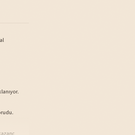
al
lanıyor.
orudu.
 kazanç