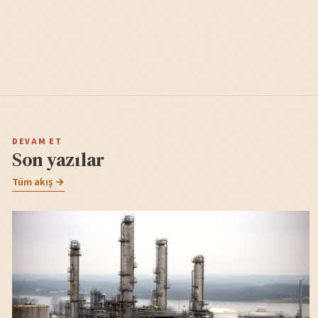
DEVAM ET
Son yazılar
Tüm akış →