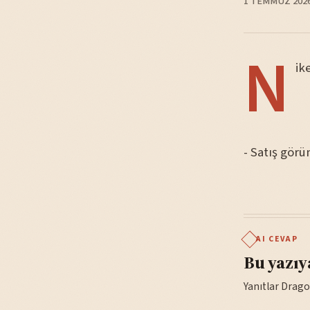
1 TEMMUZ 202
N
ik
- Satış görü
AI CEVAP
Bu yazıy
Yanıtlar Drago