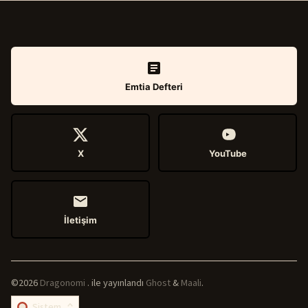
Emtia Defteri
X
YouTube
İletişim
©2026
Dragonomi
.
ile yayınlandı
Ghost
&
Maali
.