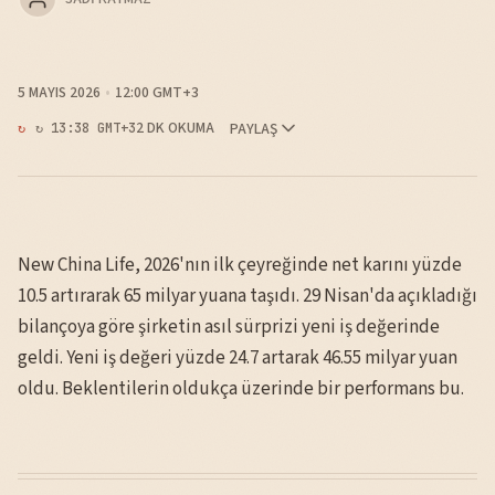
5 MAYIS 2026
12:00 GMT+3
2 DK OKUMA
PAYLAŞ
↻ 13:38 GMT+3
New China Life, 2026'nın ilk çeyreğinde net karını yüzde
10.5 artırarak 65 milyar yuana taşıdı. 29 Nisan'da açıkladığı
bilançoya göre şirketin asıl sürprizi yeni iş değerinde
geldi. Yeni iş değeri yüzde 24.7 artarak 46.55 milyar yuan
oldu. Beklentilerin oldukça üzerinde bir performans bu.