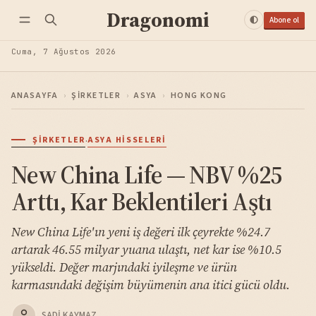
Dragonomi
Abone ol
Cuma, 7 Ağustos 2026
ANASAYFA
›
ŞIRKETLER
›
ASYA
›
HONG KONG
·
ŞIRKETLER
ASYA HISSELERI
New China Life — NBV %25
Arttı, Kar Beklentileri Aştı
New China Life'ın yeni iş değeri ilk çeyrekte %24.7
artarak 46.55 milyar yuana ulaştı, net kar ise %10.5
yükseldi. Değer marjındaki iyileşme ve ürün
karmasındaki değişim büyümenin ana itici gücü oldu.
SADI KAYMAZ