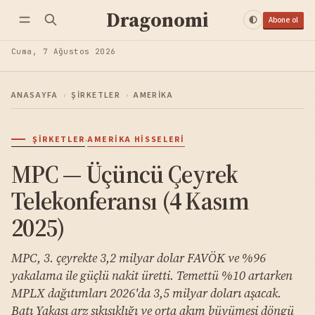
Dragonomi
Abone ol
Cuma, 7 Ağustos 2026
ANASAYFA
›
ŞIRKETLER
›
AMERIKA
·
ŞIRKETLER
AMERIKA HISSELERI
MPC — Üçüncü Çeyrek
Telekonferansı (4 Kasım
2025)
MPC, 3. çeyrekte 3,2 milyar dolar FAVÖK ve %96
yakalama ile güçlü nakit üretti. Temettü %10 artarken
MPLX dağıtımları 2026'da 3,5 milyar doları aşacak.
Batı Yakası arz sıkışıklığı ve orta akım büyümesi döngü