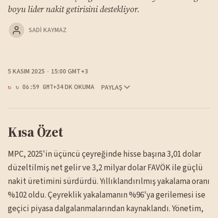
boyu lider nakit getirisini destekliyor.
SADI KAYMAZ
5 KASIM 2025
15:00 GMT+3
4 DK OKUMA
PAYLAŞ
↻ 06:59 GMT+3
Kısa Özet
MPC, 2025'in üçüncü çeyreğinde hisse başına 3,01 dolar
düzeltilmiş net gelir ve 3,2 milyar dolar FAVÖK ile güçlü
nakit üretimini sürdürdü. Yıllıklandırılmış yakalama oranı
%102 oldu. Çeyreklik yakalamanın %96'ya gerilemesi ise
geçici piyasa dalgalanmalarından kaynaklandı. Yönetim,