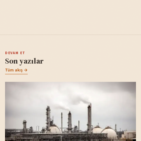
DEVAM ET
Son yazılar
Tüm akış →