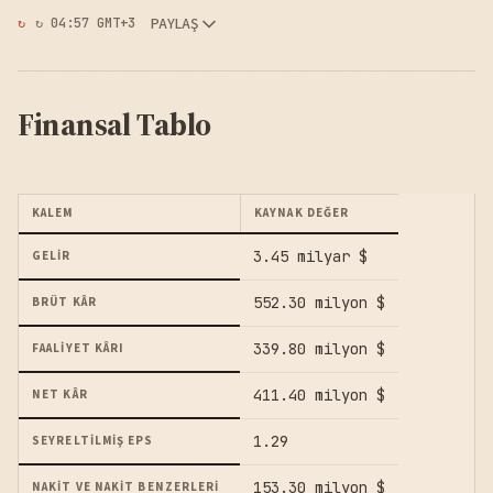
PAYLAŞ
↻ 04:57 GMT+3
Finansal Tablo
KALEM
KAYNAK DEĞER
3.45 milyar $
GELIR
552.30 milyon $
BRÜT KÂR
339.80 milyon $
FAALIYET KÂRI
411.40 milyon $
NET KÂR
1.29
SEYRELTILMIŞ EPS
153.30 milyon $
NAKIT VE NAKIT BENZERLERI