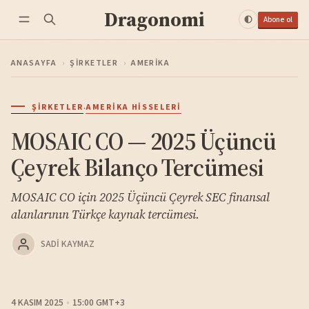
Dragonomi
Abone ol
ANASAYFA
›
ŞIRKETLER
›
AMERIKA
·
ŞIRKETLER
AMERIKA HISSELERI
MOSAIC CO — 2025 Üçüncü
Çeyrek Bilanço Tercümesi
MOSAIC CO için 2025 Üçüncü Çeyrek SEC finansal
alanlarının Türkçe kaynak tercümesi.
SADI KAYMAZ
4 KASIM 2025
15:00 GMT+3