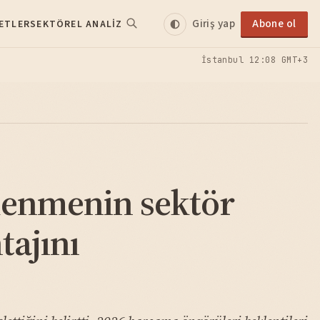
Giriş yap
Abone ol
ETLER
SEKTÖREL ANALIZ
İstanbul
12:08 GMT+3
lenmenin sektör
tajını