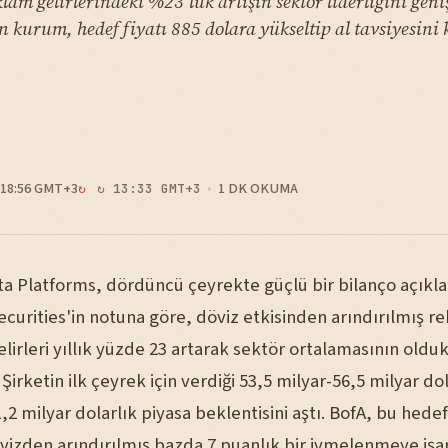
m gelirlerindeki %23'lük artışın sektör liderliğini geniş
n kurum, hedef fiyatı 885 dolara yükseltip al tavsiyesini
18:56 GMT+3
1 DK OKUMA
↻ 13:33 GMT+3
ta Platforms, dördüncü çeyrekte güçlü bir bilanço açıkla
ecurities'in notuna göre, döviz etkisinden arındırılmış r
elirleri yıllık yüzde 23 artarak sektör ortalamasının old
 Şirketin ilk çeyrek için verdiği 53,5 milyar-56,5 milyar dol
,2 milyar dolarlık piyasa beklentisini aştı. BofA, bu hedef
vizden arındırılmış bazda 7 puanlık bir ivmelenmeye işar