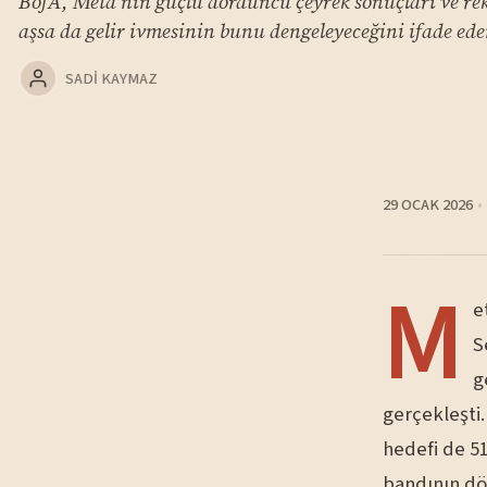
BofA, Meta'nın güçlü dördüncü çeyrek sonuçları ve rekla
aşsa da gelir ivmesinin bunu dengeleyeceğini ifade ede
SADI KAYMAZ
29 OCAK 2026
M
e
S
g
gerçekleşti.
hedefi de 51
bandının dö