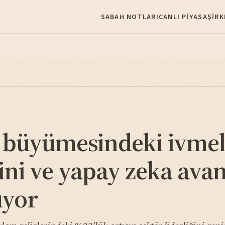
SABAH NOTLARI
CANLI PIYASA
ŞIRK
 büyümesindeki ivme
ğini ve yapay zeka avan
üyor