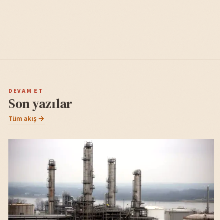
DEVAM ET
Son yazılar
Tüm akış →