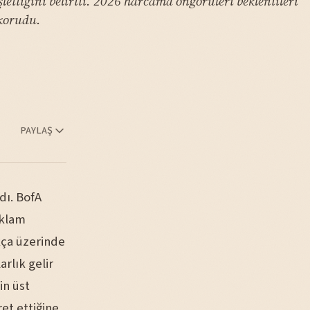
lettiğini belirtti. 2026 harcama öngörüleri beklentileri
 korudu.
PAYLAŞ
dı. BofA
eklam
ukça üzerinde
arlık gelir
in üst
et ettiğine