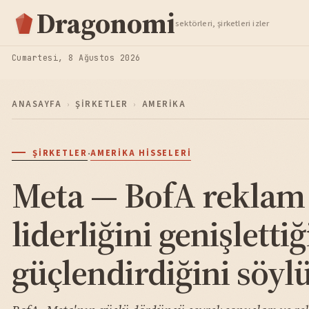
Hisse Analiz
Dragonomi
sektörleri, şirketleri izler
TAKIP ET
Cumartesi, 8 Ağustos 2026
ANASAYFA
›
ŞIRKETLER
›
AMERIKA
·
ŞIRKETLER
AMERIKA HISSELERI
Meta — BofA reklam
liderliğini genişletti
güçlendirdiğini söyl