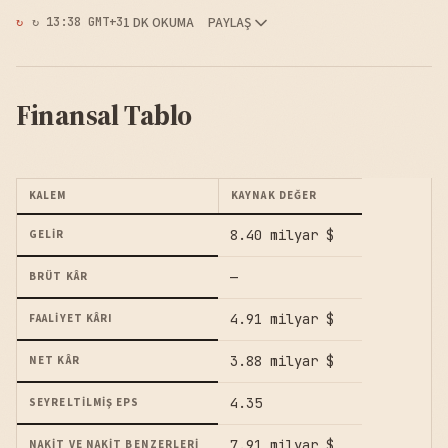
1 DK OKUMA
PAYLAŞ
↻ 13:38 GMT+3
Finansal Tablo
KALEM
KAYNAK DEĞER
8.40 milyar $
GELIR
—
BRÜT KÂR
4.91 milyar $
FAALIYET KÂRI
3.88 milyar $
NET KÂR
4.35
SEYRELTILMIŞ EPS
7.91 milyar $
NAKIT VE NAKIT BENZERLERI