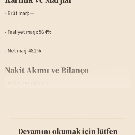
- Brüt marj: —
- Faaliyet marjı: 58.4%
- Net marj: 46.2%
Nakit Akımı ve Bilanço
- Nakit: 7.91 milyar $
Devamını okumak için lütfen