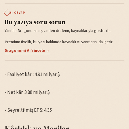
AI CEVAP
Bu yazıya soru sorun
Yanıtlar Dragonomi arşivinden derlenir, kaynaklarıyla gösterilir.
Premium üyelik, bu yazı hakkında kaynaklı AI yanıtlarını da içerir.
Dragonomi AI'ı incele →
- Faaliyet kârı: 4.91 milyar $
- Net kâr: 3.88 milyar $
- Seyreltilmiş EPS: 4.35
Kârlılık ve Marjlar