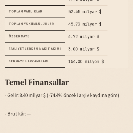
52.45 milyar $
TOPLAM VARLIKLAR
45.73 milyar $
TOPLAM YÜKÜMLÜLÜKLER
6.72 milyar $
ÖZSERMAYE
3.00 milyar $
FAALIYETLERDEN NAKIT AKIMI
154.00 milyon $
SERMAYE HARCAMALARI
Temel Finansallar
- Gelir: 8.40 milyar $ (-74.4% önceki arşiv kaydına göre)
- Brüt kâr: —