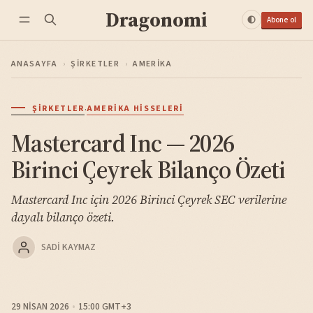
Dragonomi
Abone ol
ANASAYFA
›
ŞIRKETLER
›
AMERIKA
·
ŞIRKETLER
AMERIKA HISSELERI
Mastercard Inc — 2026
Birinci Çeyrek Bilanço Özeti
Mastercard Inc için 2026 Birinci Çeyrek SEC verilerine
dayalı bilanço özeti.
SADI KAYMAZ
29 NISAN 2026
15:00 GMT+3