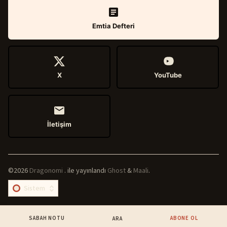
Emtia Defteri
X
YouTube
İletişim
©2026
Dragonomi
.
ile yayınlandı
Ghost
&
Maali
.
SABAH NOTU
ABONE OL
ARA