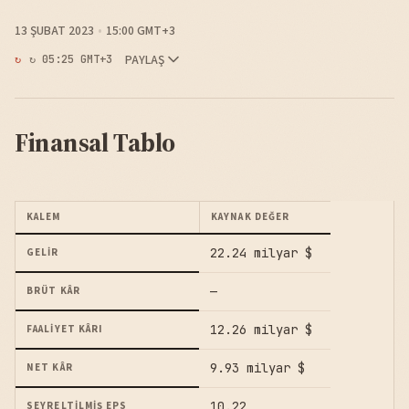
13 ŞUBAT 2023
15:00 GMT+3
PAYLAŞ
↻ 05:25 GMT+3
Finansal Tablo
KALEM
KAYNAK DEĞER
22.24 milyar $
GELIR
—
BRÜT KÂR
12.26 milyar $
FAALIYET KÂRI
9.93 milyar $
NET KÂR
10.22
SEYRELTILMIŞ EPS