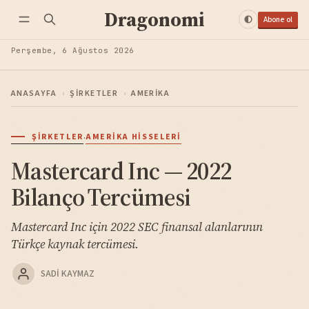
Dragonomi
Abone ol
Perşembe, 6 Ağustos 2026
ANASAYFA
›
ŞIRKETLER
›
AMERIKA
·
ŞIRKETLER
AMERIKA HISSELERI
Mastercard Inc — 2022
Bilanço Tercümesi
Mastercard Inc için 2022 SEC finansal alanlarının
Türkçe kaynak tercümesi.
SADI KAYMAZ